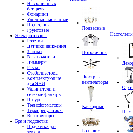
На солнечных
батареях
Фонарики
Уличные настенные
Подводные
Подвесные
Грунтовые
Настольны
Электротовары
Розетки
Датчики движения
Звонки
Потолочные
Выключатели
Диммеры
Деко
Рамки
Стабилизаторы
Люстры-
Комплектующие
вентиляторы
для ЭУИ
Офи
Удлинители и
сетевые фильтры
Шнуры
Трансформаторы
Каскадные
Терморегуляторы
На с
Вентиляторы
Бра и подсветки
Подсветка для
Большие
зеркал