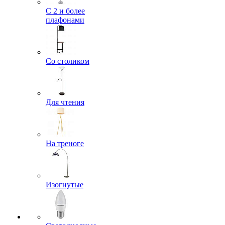
С 2 и более
плафонами
Со столиком
Для чтения
На треноге
Изогнутые