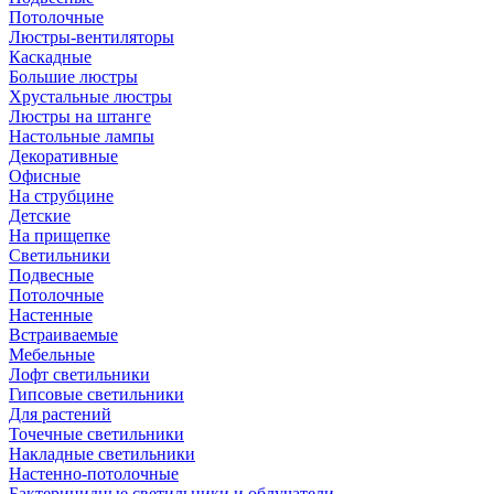
Потолочные
Люстры-вентиляторы
Каскадные
Большие люстры
Хрустальные люстры
Люстры на штанге
Настольные лампы
Декоративные
Офисные
На струбцине
Детские
На прищепке
Светильники
Подвесные
Потолочные
Настенные
Встраиваемые
Мебельные
Лофт светильники
Гипсовые светильники
Для растений
Точечные светильники
Накладные светильники
Настенно-потолочные
Бактерицидные светильники и облучатели