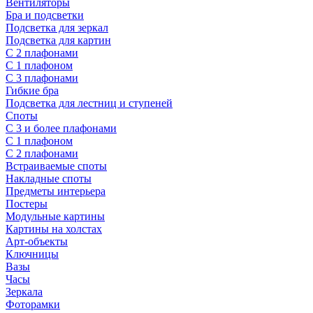
Вентиляторы
Бра и подсветки
Подсветка для зеркал
Подсветка для картин
С 2 плафонами
С 1 плафоном
С 3 плафонами
Гибкие бра
Подсветка для лестниц и ступеней
Споты
С 3 и более плафонами
С 1 плафоном
С 2 плафонами
Встраиваемые споты
Накладные споты
Предметы интерьера
Постеры
Модульные картины
Картины на холстах
Арт-объекты
Ключницы
Вазы
Часы
Зеркала
Фоторамки