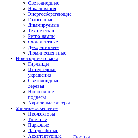
Светодиодные
Накаливания
Энергосберегающие
Галогенные
Диммируемые
Технические
Ретро-лампы
Филаментные
Декоративные
Люминесцентные
Новогодние товары
Гирлянды
Интерьерные
украшения
Светодиодные
деревья
Новогодние
подвесы
Акриловые фигуры
Уличное освещение
Прожекторы
Уличные
Парковые
Ландшафтные
Архитектурные
Люстры