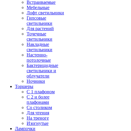
Встраиваемые
Мебельные
Лофт светильники
Гипсовые
светильники
Для растений
Точечные
светильники
Накладные
светильники
Настенно-
потолочные
Бактерицидные
светильники и
облучатели
Ночники
Торшеры
С 1 плафоном
С 2 и более
плафонами
Со столиком
Для чтения
На треноге
Изогнутые
Лампочки