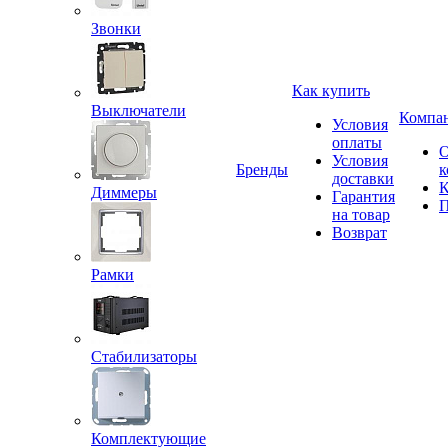
Звонки
Как купить
Выключатели
Компа
Условия
оплаты
Условия
Бренды
к
доставки
К
Диммеры
Гарантия
П
на товар
Возврат
Рамки
Стабилизаторы
Комплектующие