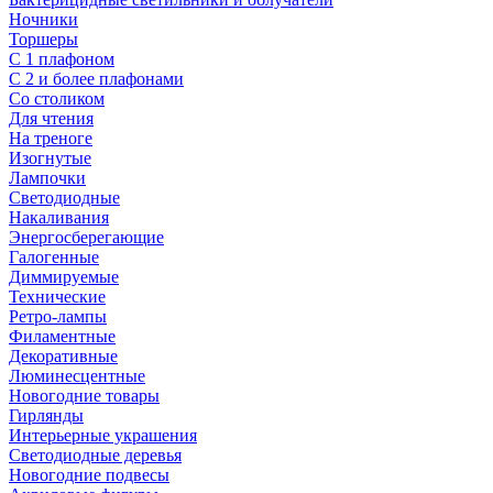
Ночники
Торшеры
С 1 плафоном
С 2 и более плафонами
Со столиком
Для чтения
На треноге
Изогнутые
Лампочки
Светодиодные
Накаливания
Энергосберегающие
Галогенные
Диммируемые
Технические
Ретро-лампы
Филаментные
Декоративные
Люминесцентные
Новогодние товары
Гирлянды
Интерьерные украшения
Светодиодные деревья
Новогодние подвесы