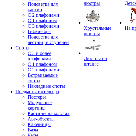
люстры
Детс
Подсветка для
картин
С 2 плафонами
С 1 плафоном
С 3 плафонами
Хрустальные
На п
Гибкие бра
люстры
Подсветка для
лестниц и ступеней
Споты
С 3 и более
Люстры на
плафонами
штанге
С 1 плафоном
С 2 плафонами
Встраиваемые
споты
Накладные споты
Предметы интерьера
Постеры
Модульные
картины
Картины на холстах
Арт-объекты
Ключницы
Вазы
Часы