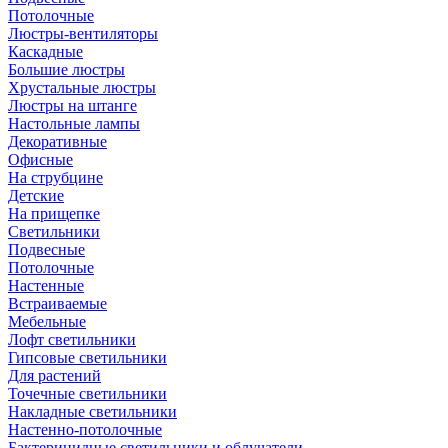
Потолочные
Люстры-вентиляторы
Каскадные
Большие люстры
Хрустальные люстры
Люстры на штанге
Настольные лампы
Декоративные
Офисные
На струбцине
Детские
На прищепке
Светильники
Подвесные
Потолочные
Настенные
Встраиваемые
Мебельные
Лофт светильники
Гипсовые светильники
Для растений
Точечные светильники
Накладные светильники
Настенно-потолочные
Бактерицидные светильники и облучатели