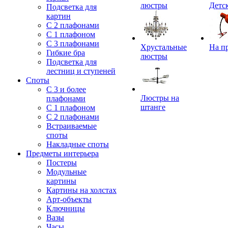
люстры
Детс
Подсветка для
картин
С 2 плафонами
С 1 плафоном
С 3 плафонами
Хрустальные
На п
Гибкие бра
люстры
Подсветка для
лестниц и ступеней
Споты
С 3 и более
Люстры на
плафонами
штанге
С 1 плафоном
С 2 плафонами
Встраиваемые
споты
Накладные споты
Предметы интерьера
Постеры
Модульные
картины
Картины на холстах
Арт-объекты
Ключницы
Вазы
Часы