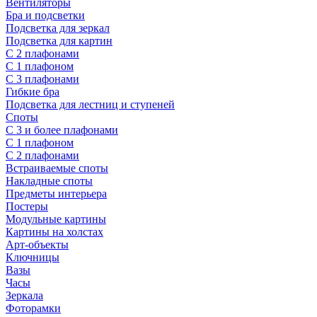
Вентиляторы
Бра и подсветки
Подсветка для зеркал
Подсветка для картин
С 2 плафонами
С 1 плафоном
С 3 плафонами
Гибкие бра
Подсветка для лестниц и ступеней
Споты
С 3 и более плафонами
С 1 плафоном
С 2 плафонами
Встраиваемые споты
Накладные споты
Предметы интерьера
Постеры
Модульные картины
Картины на холстах
Арт-объекты
Ключницы
Вазы
Часы
Зеркала
Фоторамки