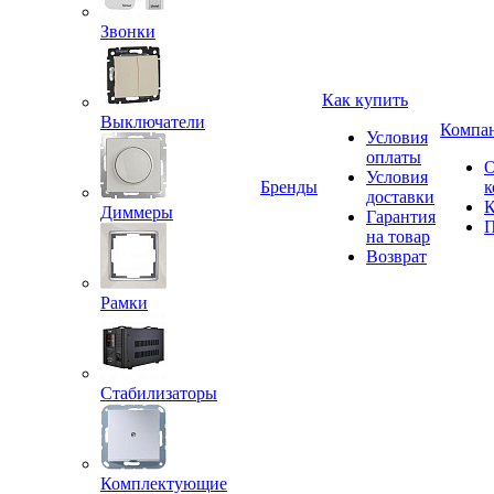
Звонки
Как купить
Выключатели
Компа
Условия
оплаты
Условия
Бренды
к
доставки
К
Диммеры
Гарантия
П
на товар
Возврат
Рамки
Стабилизаторы
Комплектующие