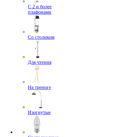
С 2 и более
плафонами
Со столиком
Для чтения
На треноге
Изогнутые