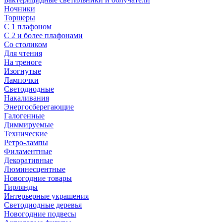
Ночники
Торшеры
С 1 плафоном
С 2 и более плафонами
Со столиком
Для чтения
На треноге
Изогнутые
Лампочки
Светодиодные
Накаливания
Энергосберегающие
Галогенные
Диммируемые
Технические
Ретро-лампы
Филаментные
Декоративные
Люминесцентные
Новогодние товары
Гирлянды
Интерьерные украшения
Светодиодные деревья
Новогодние подвесы