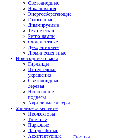
Светодиодные
Накаливания
Энергосберегающие
Галогенные
Диммируемые
Технические
Ретро-лампы
Филаментные
Декоративные
Люминесцентные
Новогодние товары
Гирлянды
Интерьерные
украшения
Светодиодные
деревья
Новогодние
подвесы
Акриловые фигуры
Уличное освещение
Прожекторы
Уличные
Парковые
Ландшафтные
Архитектурные
Люстры