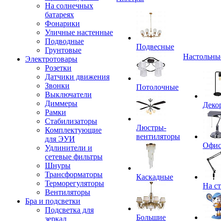
На солнечных
батареях
Фонарики
Уличные настенные
Подводные
Подвесные
Грунтовые
Настольны
Электротовары
Розетки
Датчики движения
Звонки
Потолочные
Выключатели
Диммеры
Деко
Рамки
Стабилизаторы
Люстры-
Комплектующие
вентиляторы
для ЭУИ
Офи
Удлинители и
сетевые фильтры
Шнуры
Трансформаторы
Каскадные
Терморегуляторы
На с
Вентиляторы
Бра и подсветки
Подсветка для
Большие
зеркал