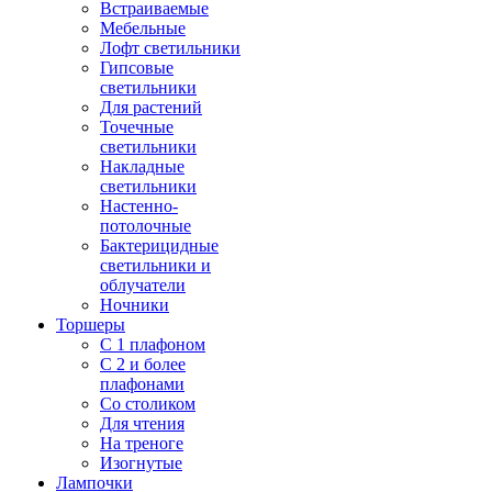
Встраиваемые
Мебельные
Лофт светильники
Гипсовые
светильники
Для растений
Точечные
светильники
Накладные
светильники
Настенно-
потолочные
Бактерицидные
светильники и
облучатели
Ночники
Торшеры
С 1 плафоном
С 2 и более
плафонами
Со столиком
Для чтения
На треноге
Изогнутые
Лампочки