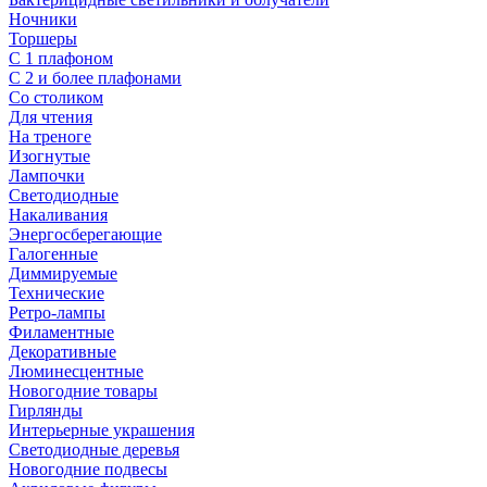
Ночники
Торшеры
С 1 плафоном
С 2 и более плафонами
Со столиком
Для чтения
На треноге
Изогнутые
Лампочки
Светодиодные
Накаливания
Энергосберегающие
Галогенные
Диммируемые
Технические
Ретро-лампы
Филаментные
Декоративные
Люминесцентные
Новогодние товары
Гирлянды
Интерьерные украшения
Светодиодные деревья
Новогодние подвесы