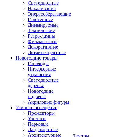
Светодиодные
Накаливания
Энергосберегающие
Галогенные
Диммируемые
Технические
Ретро-лампы
Филаментные
Декоративные
Люминесцентные
Новогодние товары
Гирлянды
Интерьерные
украшения
Светодиодные
деревья
Новогодние
подвесы
Акриловые фигуры
Уличное освещение
Прожекторы
Уличные
Парковые
Ландшафтные
Архитектурные
Люстры