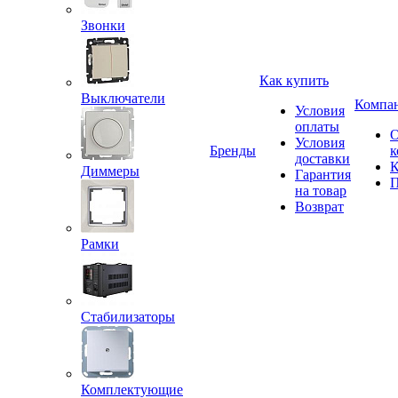
Звонки
Как купить
Выключатели
Компа
Условия
оплаты
Условия
Бренды
к
доставки
К
Диммеры
Гарантия
П
на товар
Возврат
Рамки
Стабилизаторы
Комплектующие