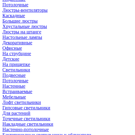
Потолочные
Люстры-вентиляторы
Каскадные
Большие люстры
Хрустальные люстры
Люстры на штанге
Настольные лампы
Декоративные
Офисные
На струбцине
Детские
На прищепке
Светильники
Подвесные
Потолочные
Настенные
Встраиваемые
Мебельные
Лофт светильники
Гипсовые светильники
Для растений
Точечные светильники
Накладные светильники
Настенно-потолочные
Бактерицидные светильники и облучатели