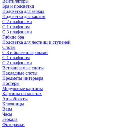
Вентиляторы
Бра и подсветки
Подсветка для зеркал
Подсветка для картин
С 2 плафонами
С 1 плафоном
С 3 плафонами
Гибкие бра
Подсветка для лестниц и ступеней
Споты
С 3 и более плафонами
С 1 плафоном
С 2 плафонами
Встраиваемые споты
Накладные споты
Предметы интерьера
Постеры
Модульные картины
Картины на холстах
Арт-объекты
Ключницы
Вазы
Часы
Зеркала
Фоторамки