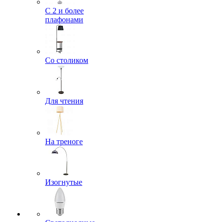
С 2 и более
плафонами
Со столиком
Для чтения
На треноге
Изогнутые