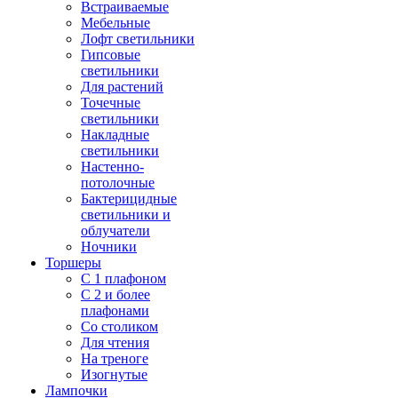
Встраиваемые
Мебельные
Лофт светильники
Гипсовые
светильники
Для растений
Точечные
светильники
Накладные
светильники
Настенно-
потолочные
Бактерицидные
светильники и
облучатели
Ночники
Торшеры
С 1 плафоном
С 2 и более
плафонами
Со столиком
Для чтения
На треноге
Изогнутые
Лампочки