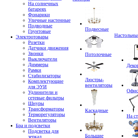
На солнечных
батареях
Фонарики
Уличные настенные
Подводные
Подвесные
Грунтовые
Настольны
Электротовары
Розетки
Датчики движения
Звонки
Потолочные
Выключатели
Диммеры
Деко
Рамки
Стабилизаторы
Люстры-
Комплектующие
вентиляторы
для ЭУИ
Офи
Удлинители и
сетевые фильтры
Шнуры
Трансформаторы
Каскадные
Терморегуляторы
На с
Вентиляторы
Бра и подсветки
Подсветка для
Большие
зеркал