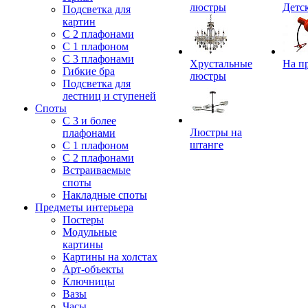
люстры
Детс
Подсветка для
картин
С 2 плафонами
С 1 плафоном
С 3 плафонами
Хрустальные
На п
Гибкие бра
люстры
Подсветка для
лестниц и ступеней
Споты
С 3 и более
Люстры на
плафонами
штанге
С 1 плафоном
С 2 плафонами
Встраиваемые
споты
Накладные споты
Предметы интерьера
Постеры
Модульные
картины
Картины на холстах
Арт-объекты
Ключницы
Вазы
Часы