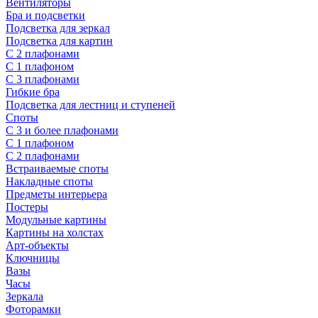
Вентиляторы
Бра и подсветки
Подсветка для зеркал
Подсветка для картин
С 2 плафонами
С 1 плафоном
С 3 плафонами
Гибкие бра
Подсветка для лестниц и ступеней
Споты
С 3 и более плафонами
С 1 плафоном
С 2 плафонами
Встраиваемые споты
Накладные споты
Предметы интерьера
Постеры
Модульные картины
Картины на холстах
Арт-объекты
Ключницы
Вазы
Часы
Зеркала
Фоторамки