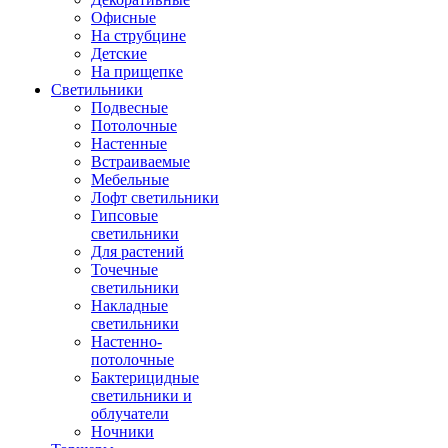
Офисные
На струбцине
Детские
На прищепке
Светильники
Подвесные
Потолочные
Настенные
Встраиваемые
Мебельные
Лофт светильники
Гипсовые
светильники
Для растений
Точечные
светильники
Накладные
светильники
Настенно-
потолочные
Бактерицидные
светильники и
облучатели
Ночники