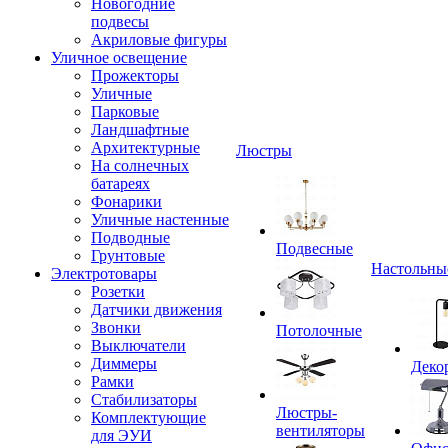
Новогодние
подвесы
Акриловые фигуры
Уличное освещение
Прожекторы
Уличные
Парковые
Ландшафтные
Архитектурные
Люстры
На солнечных
батареях
Фонарики
Уличные настенные
Подводные
Подвесные
Грунтовые
Настольны
Электротовары
Розетки
Датчики движения
Звонки
Потолочные
Выключатели
Диммеры
Деко
Рамки
Стабилизаторы
Люстры-
Комплектующие
вентиляторы
для ЭУИ