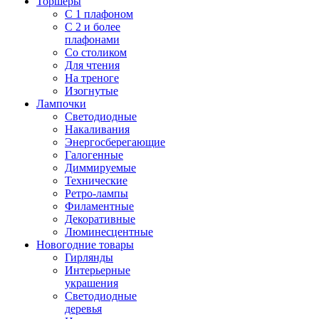
Торшеры
С 1 плафоном
С 2 и более
плафонами
Со столиком
Для чтения
На треноге
Изогнутые
Лампочки
Светодиодные
Накаливания
Энергосберегающие
Галогенные
Диммируемые
Технические
Ретро-лампы
Филаментные
Декоративные
Люминесцентные
Новогодние товары
Гирлянды
Интерьерные
украшения
Светодиодные
деревья