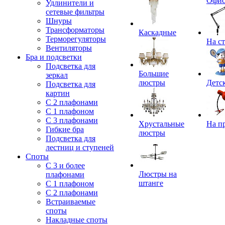
Офи
Удлинители и
сетевые фильтры
Шнуры
Трансформаторы
Каскадные
Терморегуляторы
На с
Вентиляторы
Бра и подсветки
Подсветка для
Большие
зеркал
люстры
Детс
Подсветка для
картин
С 2 плафонами
С 1 плафоном
С 3 плафонами
Хрустальные
На п
Гибкие бра
люстры
Подсветка для
лестниц и ступеней
Споты
С 3 и более
Люстры на
плафонами
штанге
С 1 плафоном
С 2 плафонами
Встраиваемые
споты
Накладные споты