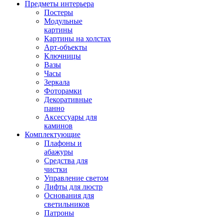
Предметы интерьера
Постеры
Модульные
картины
Картины на холстах
Арт-объекты
Ключницы
Вазы
Часы
Зеркала
Фоторамки
Декоративные
панно
Аксессуары для
каминов
Комплектующие
Плафоны и
абажуры
Средства для
чистки
Управление светом
Лифты для люстр
Основания для
светильников
Патроны