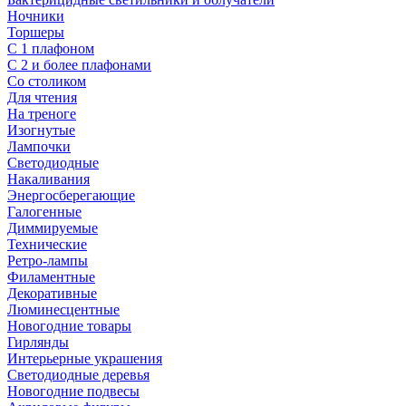
Ночники
Торшеры
С 1 плафоном
С 2 и более плафонами
Со столиком
Для чтения
На треноге
Изогнутые
Лампочки
Светодиодные
Накаливания
Энергосберегающие
Галогенные
Диммируемые
Технические
Ретро-лампы
Филаментные
Декоративные
Люминесцентные
Новогодние товары
Гирлянды
Интерьерные украшения
Светодиодные деревья
Новогодние подвесы