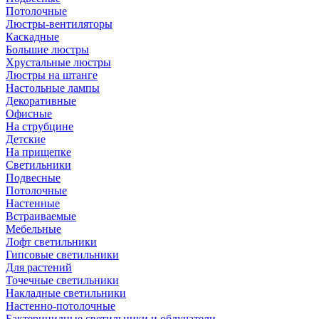
Потолочные
Люстры-вентиляторы
Каскадные
Большие люстры
Хрустальные люстры
Люстры на штанге
Настольные лампы
Декоративные
Офисные
На струбцине
Детские
На прищепке
Светильники
Подвесные
Потолочные
Настенные
Встраиваемые
Мебельные
Лофт светильники
Гипсовые светильники
Для растений
Точечные светильники
Накладные светильники
Настенно-потолочные
Бактерицидные светильники и облучатели