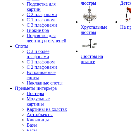
люстры
Детс
Подсветка для
картин
С 2 плафонами
С 1 плафоном
С 3 плафонами
Хрустальные
На п
Гибкие бра
люстры
Подсветка для
лестниц и ступеней
Споты
С 3 и более
Люстры на
плафонами
штанге
С 1 плафоном
С 2 плафонами
Встраиваемые
споты
Накладные споты
Предметы интерьера
Постеры
Модульные
картины
Картины на холстах
Арт-объекты
Ключницы
Вазы
Часы