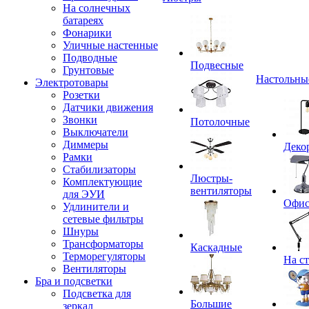
На солнечных
батареях
Фонарики
Уличные настенные
Подводные
Подвесные
Грунтовые
Настольны
Электротовары
Розетки
Датчики движения
Звонки
Потолочные
Выключатели
Диммеры
Деко
Рамки
Стабилизаторы
Люстры-
Комплектующие
вентиляторы
для ЭУИ
Офи
Удлинители и
сетевые фильтры
Шнуры
Трансформаторы
Каскадные
Терморегуляторы
На с
Вентиляторы
Бра и подсветки
Подсветка для
Большие
зеркал