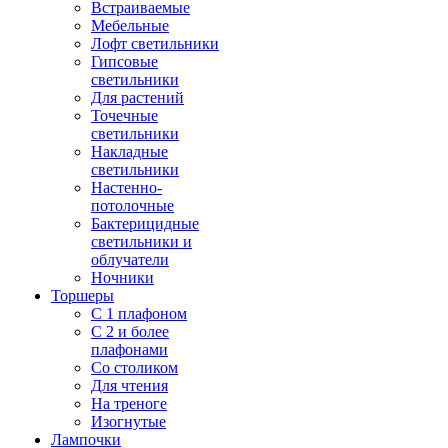
Встраиваемые
Мебельные
Лофт светильники
Гипсовые
светильники
Для растений
Точечные
светильники
Накладные
светильники
Настенно-
потолочные
Бактерицидные
светильники и
облучатели
Ночники
Торшеры
С 1 плафоном
С 2 и более
плафонами
Со столиком
Для чтения
На треноге
Изогнутые
Лампочки