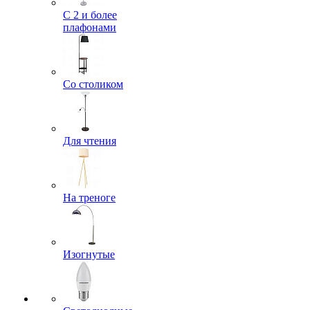
С 2 и более
плафонами
Со столиком
Для чтения
На треноге
Изогнутые