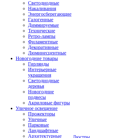
Светодиодные
Накаливания
Энергосберегающие
Галогенные
Диммируемые
Технические
Ретро-лампы
Филаментные
Декоративные
Люминесцентные
Новогодние товары
Гирлянды
Интерьерные
украшения
Светодиодные
деревья
Новогодние
подвесы
Акриловые фигуры
Уличное освещение
Прожекторы
Уличные
Парковые
Ландшафтные
Архитектурные
Люстры