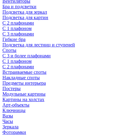
Вентиляторы
Бра и подсветки
Подсветка для зеркал
Подсветка для картин
С 2 плафонами
С 1 плафоном
С 3 плафонами
Гибкие бра
Подсветка для лестниц и ступеней
Споты
С 3 и более плафонами
С 1 плафоном
С 2 плафонами
Встраиваемые споты
Накладные споты
Предметы интерьера
Постеры
Модульные картины
Картины на холстах
Арт-объекты
Ключницы
Вазы
Часы
Зеркала
Фоторамки