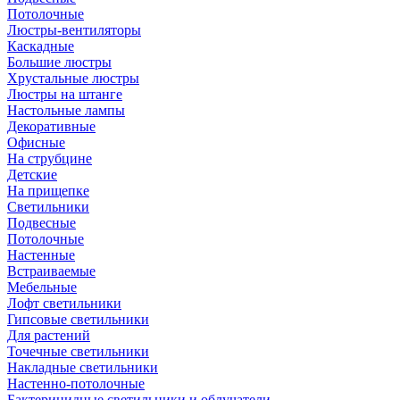
Потолочные
Люстры-вентиляторы
Каскадные
Большие люстры
Хрустальные люстры
Люстры на штанге
Настольные лампы
Декоративные
Офисные
На струбцине
Детские
На прищепке
Светильники
Подвесные
Потолочные
Настенные
Встраиваемые
Мебельные
Лофт светильники
Гипсовые светильники
Для растений
Точечные светильники
Накладные светильники
Настенно-потолочные
Бактерицидные светильники и облучатели