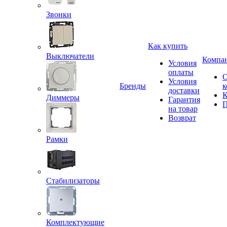
Звонки
Как купить
Выключатели
Компа
Условия
оплаты
Условия
Бренды
к
доставки
К
Диммеры
Гарантия
П
на товар
Возврат
Рамки
Стабилизаторы
Комплектующие