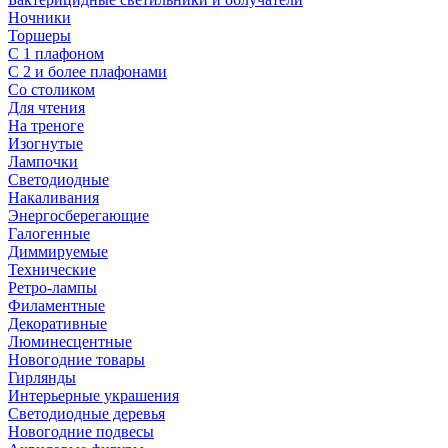
Ночники
Торшеры
С 1 плафоном
С 2 и более плафонами
Со столиком
Для чтения
На треноге
Изогнутые
Лампочки
Светодиодные
Накаливания
Энергосберегающие
Галогенные
Диммируемые
Технические
Ретро-лампы
Филаментные
Декоративные
Люминесцентные
Новогодние товары
Гирлянды
Интерьерные украшения
Светодиодные деревья
Новогодние подвесы