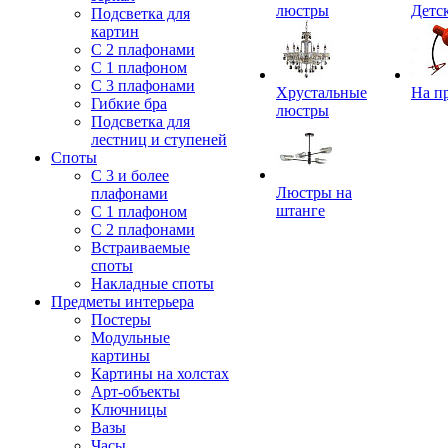
люстры
Детс
Подсветка для
картин
С 2 плафонами
С 1 плафоном
С 3 плафонами
Хрустальные
На п
Гибкие бра
люстры
Подсветка для
лестниц и ступеней
Споты
С 3 и более
Люстры на
плафонами
штанге
С 1 плафоном
С 2 плафонами
Встраиваемые
споты
Накладные споты
Предметы интерьера
Постеры
Модульные
картины
Картины на холстах
Арт-объекты
Ключницы
Вазы
Часы