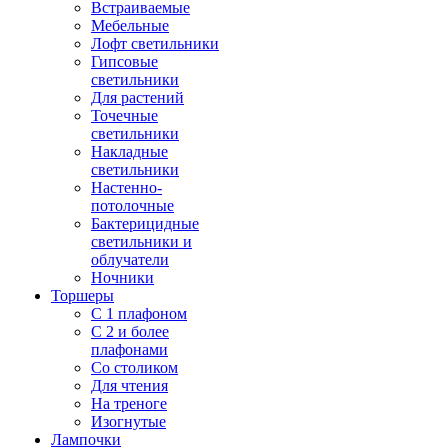
Встраиваемые
Мебельные
Лофт светильники
Гипсовые
светильники
Для растений
Точечные
светильники
Накладные
светильники
Настенно-
потолочные
Бактерицидные
светильники и
облучатели
Ночники
Торшеры
С 1 плафоном
С 2 и более
плафонами
Со столиком
Для чтения
На треноге
Изогнутые
Лампочки