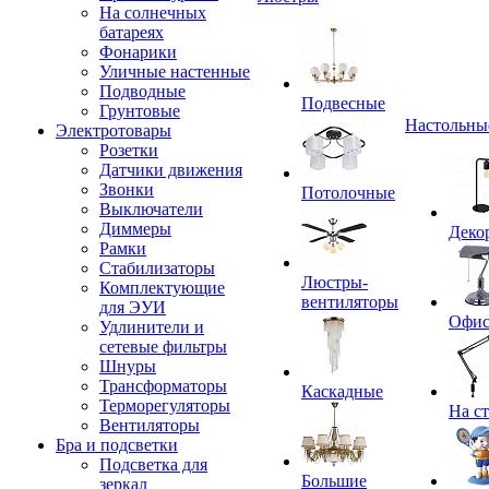
На солнечных
батареях
Фонарики
Уличные настенные
Подводные
Подвесные
Грунтовые
Настольны
Электротовары
Розетки
Датчики движения
Звонки
Потолочные
Выключатели
Диммеры
Деко
Рамки
Стабилизаторы
Люстры-
Комплектующие
вентиляторы
для ЭУИ
Офи
Удлинители и
сетевые фильтры
Шнуры
Трансформаторы
Каскадные
Терморегуляторы
На с
Вентиляторы
Бра и подсветки
Подсветка для
Большие
зеркал