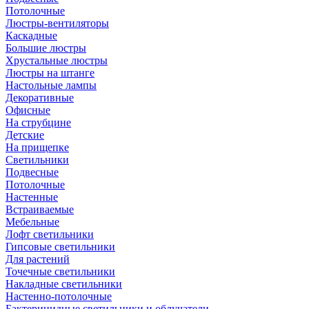
Потолочные
Люстры-вентиляторы
Каскадные
Большие люстры
Хрустальные люстры
Люстры на штанге
Настольные лампы
Декоративные
Офисные
На струбцине
Детские
На прищепке
Светильники
Подвесные
Потолочные
Настенные
Встраиваемые
Мебельные
Лофт светильники
Гипсовые светильники
Для растений
Точечные светильники
Накладные светильники
Настенно-потолочные
Бактерицидные светильники и облучатели