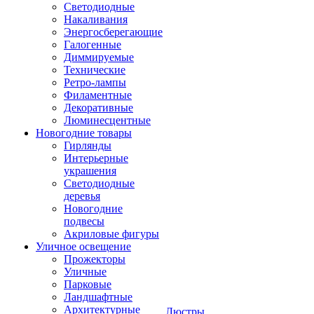
Светодиодные
Накаливания
Энергосберегающие
Галогенные
Диммируемые
Технические
Ретро-лампы
Филаментные
Декоративные
Люминесцентные
Новогодние товары
Гирлянды
Интерьерные
украшения
Светодиодные
деревья
Новогодние
подвесы
Акриловые фигуры
Уличное освещение
Прожекторы
Уличные
Парковые
Ландшафтные
Архитектурные
Люстры