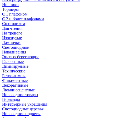
Ночники
Торшеры
С 1 плафоном
С 2 и более плафонами
Со столиком
Для чтения
На треноге
Изогнутые
Лампочки
Светодиодные
Накаливания
Энергосберегающие
Галогенные
Диммируемые
Технические
Ретро-лампы
Филаментные
Декоративные
Люминесцентные
Новогодние товары
Гирлянды
Интерьерные украшения
Светодиодные деревья
Новогодние подвесы