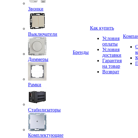
Звонки
Как купить
Выключатели
Компа
Условия
оплаты
Условия
Бренды
к
доставки
К
Диммеры
Гарантия
П
на товар
Возврат
Рамки
Стабилизаторы
Комплектующие