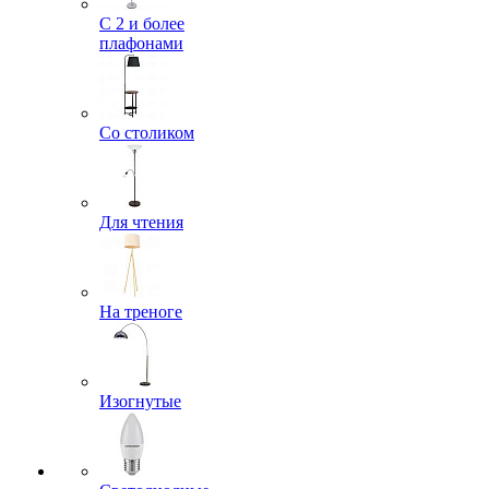
С 2 и более
плафонами
Со столиком
Для чтения
На треноге
Изогнутые