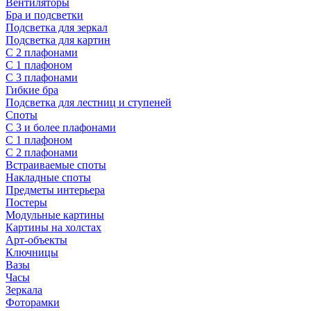
Вентиляторы
Бра и подсветки
Подсветка для зеркал
Подсветка для картин
С 2 плафонами
С 1 плафоном
С 3 плафонами
Гибкие бра
Подсветка для лестниц и ступеней
Споты
С 3 и более плафонами
С 1 плафоном
С 2 плафонами
Встраиваемые споты
Накладные споты
Предметы интерьера
Постеры
Модульные картины
Картины на холстах
Арт-объекты
Ключницы
Вазы
Часы
Зеркала
Фоторамки