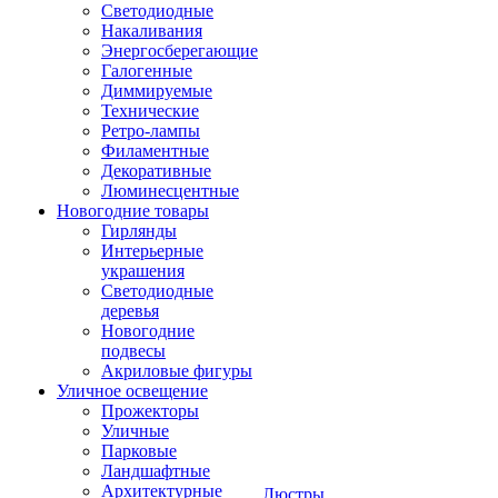
Светодиодные
Накаливания
Энергосберегающие
Галогенные
Диммируемые
Технические
Ретро-лампы
Филаментные
Декоративные
Люминесцентные
Новогодние товары
Гирлянды
Интерьерные
украшения
Светодиодные
деревья
Новогодние
подвесы
Акриловые фигуры
Уличное освещение
Прожекторы
Уличные
Парковые
Ландшафтные
Архитектурные
Люстры