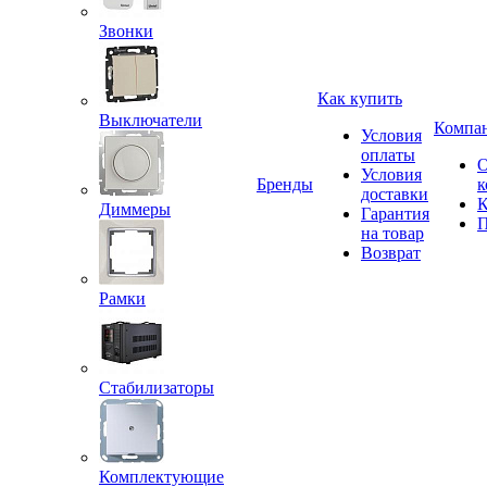
Звонки
Как купить
Выключатели
Компа
Условия
оплаты
Условия
Бренды
к
доставки
К
Диммеры
Гарантия
П
на товар
Возврат
Рамки
Стабилизаторы
Комплектующие