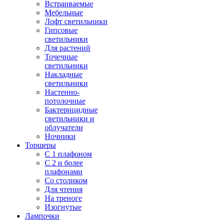
Встраиваемые
Мебельные
Лофт светильники
Гипсовые
светильники
Для растений
Точечные
светильники
Накладные
светильники
Настенно-
потолочные
Бактерицидные
светильники и
облучатели
Ночники
Торшеры
С 1 плафоном
С 2 и более
плафонами
Со столиком
Для чтения
На треноге
Изогнутые
Лампочки