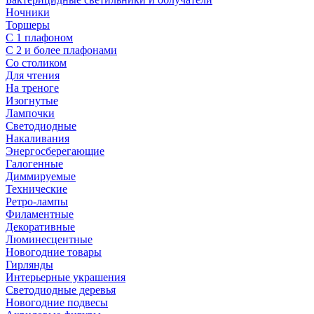
Ночники
Торшеры
С 1 плафоном
С 2 и более плафонами
Со столиком
Для чтения
На треноге
Изогнутые
Лампочки
Светодиодные
Накаливания
Энергосберегающие
Галогенные
Диммируемые
Технические
Ретро-лампы
Филаментные
Декоративные
Люминесцентные
Новогодние товары
Гирлянды
Интерьерные украшения
Светодиодные деревья
Новогодние подвесы