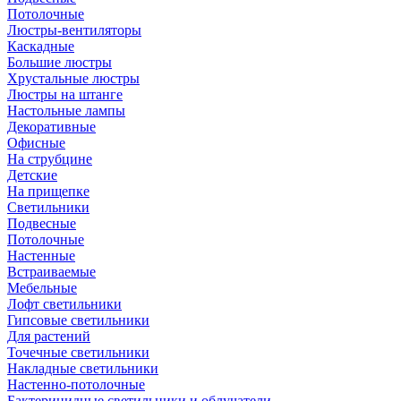
Потолочные
Люстры-вентиляторы
Каскадные
Большие люстры
Хрустальные люстры
Люстры на штанге
Настольные лампы
Декоративные
Офисные
На струбцине
Детские
На прищепке
Светильники
Подвесные
Потолочные
Настенные
Встраиваемые
Мебельные
Лофт светильники
Гипсовые светильники
Для растений
Точечные светильники
Накладные светильники
Настенно-потолочные
Бактерицидные светильники и облучатели