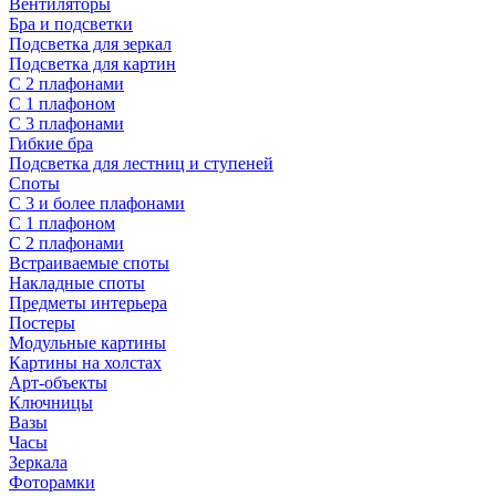
Вентиляторы
Бра и подсветки
Подсветка для зеркал
Подсветка для картин
С 2 плафонами
С 1 плафоном
С 3 плафонами
Гибкие бра
Подсветка для лестниц и ступеней
Споты
С 3 и более плафонами
С 1 плафоном
С 2 плафонами
Встраиваемые споты
Накладные споты
Предметы интерьера
Постеры
Модульные картины
Картины на холстах
Арт-объекты
Ключницы
Вазы
Часы
Зеркала
Фоторамки