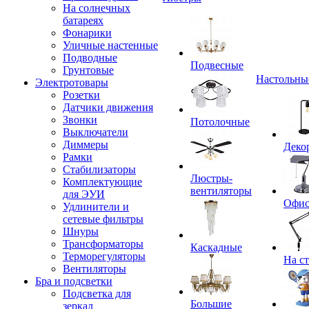
На солнечных
батареях
Фонарики
Уличные настенные
Подводные
Подвесные
Грунтовые
Настольны
Электротовары
Розетки
Датчики движения
Звонки
Потолочные
Выключатели
Диммеры
Деко
Рамки
Стабилизаторы
Люстры-
Комплектующие
вентиляторы
для ЭУИ
Офи
Удлинители и
сетевые фильтры
Шнуры
Трансформаторы
Каскадные
Терморегуляторы
На с
Вентиляторы
Бра и подсветки
Подсветка для
Большие
зеркал