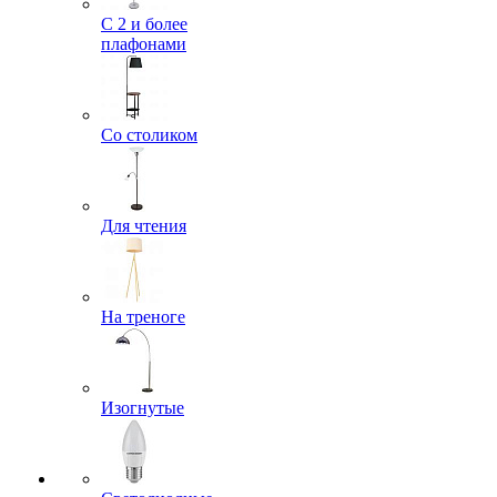
С 2 и более
плафонами
Со столиком
Для чтения
На треноге
Изогнутые