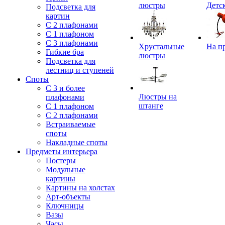
люстры
Детс
Подсветка для
картин
С 2 плафонами
С 1 плафоном
С 3 плафонами
Хрустальные
На п
Гибкие бра
люстры
Подсветка для
лестниц и ступеней
Споты
С 3 и более
Люстры на
плафонами
штанге
С 1 плафоном
С 2 плафонами
Встраиваемые
споты
Накладные споты
Предметы интерьера
Постеры
Модульные
картины
Картины на холстах
Арт-объекты
Ключницы
Вазы
Часы