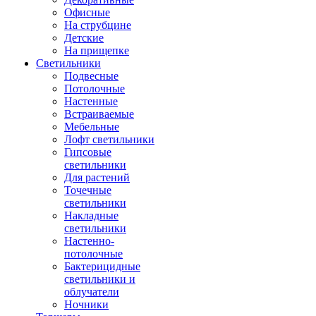
Офисные
На струбцине
Детские
На прищепке
Светильники
Подвесные
Потолочные
Настенные
Встраиваемые
Мебельные
Лофт светильники
Гипсовые
светильники
Для растений
Точечные
светильники
Накладные
светильники
Настенно-
потолочные
Бактерицидные
светильники и
облучатели
Ночники