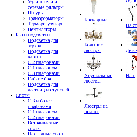
Офи
Удлинители и
сетевые фильтры
Шнуры
Трансформаторы
Каскадные
Терморегуляторы
На с
Вентиляторы
Бра и подсветки
Подсветка для
Большие
зеркал
люстры
Детс
Подсветка для
картин
С 2 плафонами
С 1 плафоном
С 3 плафонами
Хрустальные
На п
Гибкие бра
люстры
Подсветка для
лестниц и ступеней
Споты
С 3 и более
Люстры на
плафонами
штанге
С 1 плафоном
С 2 плафонами
Встраиваемые
споты
Накладные споты