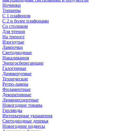
Ночники
Торшеры
С 1 плафоном
С 2 и более плафонами
Со столиком
Для чтения
На треноге
Изогнутые
Лампочки
Светодиодные
Накаливания
Энергосберегающие
Галогенные
Диммируемые
Технические
Ретро-лампы
Филаментные
Декоративные
Люминесцентные
Новогодние товары
Гирлянды
Интерьерные украшения
Светодиодные деревья
Новогодние подвесы