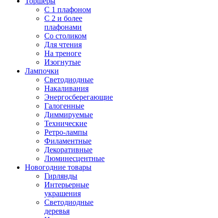
Торшеры
С 1 плафоном
С 2 и более
плафонами
Со столиком
Для чтения
На треноге
Изогнутые
Лампочки
Светодиодные
Накаливания
Энергосберегающие
Галогенные
Диммируемые
Технические
Ретро-лампы
Филаментные
Декоративные
Люминесцентные
Новогодние товары
Гирлянды
Интерьерные
украшения
Светодиодные
деревья