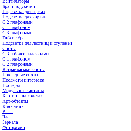
Вентиляторы
Бра и подсветки
Подсветка для зеркал
Подсветка для картин
С 2 плафонами
С 1 плафоном
С 3 плафонами
Гибкие бра
Подсветка для лестниц и ступеней
Споты
С 3 и более плафонами
С 1 плафоном
С 2 плафонами
Встраиваемые споты
Накладные споты
Предметы интерьера
Постеры
Модульные картины
Картины на холстах
Арт-объекты
Ключницы
Вазы
Часы
Зеркала
Фоторамки