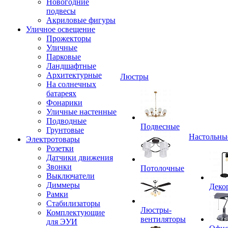
Новогодние
подвесы
Акриловые фигуры
Уличное освещение
Прожекторы
Уличные
Парковые
Ландшафтные
Архитектурные
Люстры
На солнечных
батареях
Фонарики
Уличные настенные
Подводные
Подвесные
Грунтовые
Настольны
Электротовары
Розетки
Датчики движения
Звонки
Потолочные
Выключатели
Диммеры
Деко
Рамки
Стабилизаторы
Люстры-
Комплектующие
вентиляторы
для ЭУИ