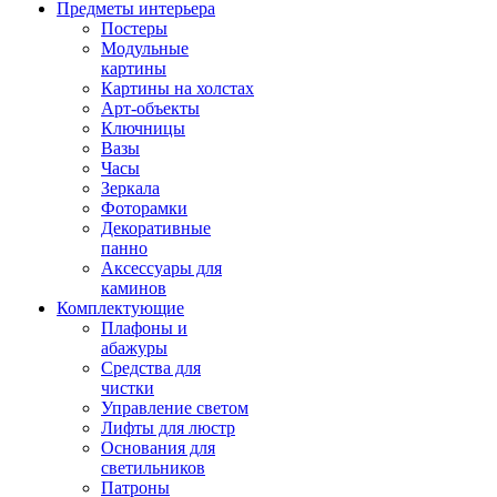
Предметы интерьера
Постеры
Модульные
картины
Картины на холстах
Арт-объекты
Ключницы
Вазы
Часы
Зеркала
Фоторамки
Декоративные
панно
Аксессуары для
каминов
Комплектующие
Плафоны и
абажуры
Средства для
чистки
Управление светом
Лифты для люстр
Основания для
светильников
Патроны