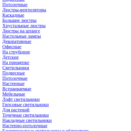
Потолочные
Люстры-вентиляторы
Каскадные
Большие люстры
Хрустальные люстры
Люстры на штанге
Настольные лампы
Декоративные
Офисные
На струбцине
Детские
На прищепке
Светильники
Подвесные
Потолочные
Настенные
Встраиваемые
Мебельные
Лофт светильники
Гипсовые светильники
Для растений
Точечные светильники
Накладные светильники
Настенно-потолочные
Бактерицидные светильники и облучатели