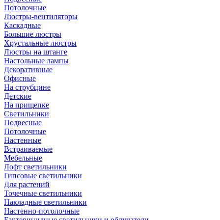
Потолочные
Люстры-вентиляторы
Каскадные
Большие люстры
Хрустальные люстры
Люстры на штанге
Настольные лампы
Декоративные
Офисные
На струбцине
Детские
На прищепке
Светильники
Подвесные
Потолочные
Настенные
Встраиваемые
Мебельные
Лофт светильники
Гипсовые светильники
Для растений
Точечные светильники
Накладные светильники
Настенно-потолочные
Бактерицидные светильники и облучатели