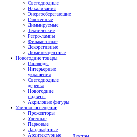
Светодиодные
Накаливания
Энергосберегающие
Галогенные
Диммируемые
Технические
Ретро-лампы
Филаментные
Декоративные
Люминесцентные
Новогодние товары
Гирлянды
Интерьерные
украшения
Светодиодные
деревья
Новогодние
подвесы
Акриловые фигуры
Уличное освещение
Прожекторы
Уличные
Парковые
Ландшафтные
Архитектурные
Люстры