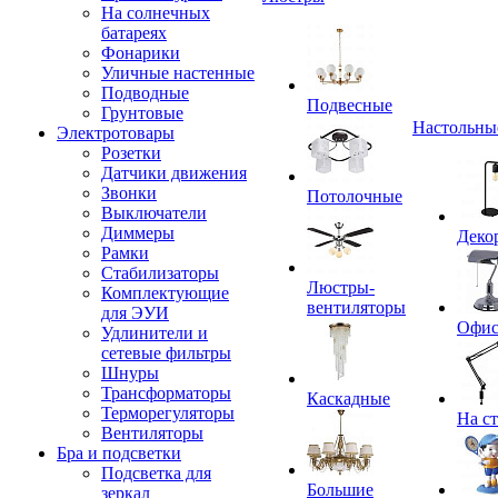
На солнечных
батареях
Фонарики
Уличные настенные
Подводные
Подвесные
Грунтовые
Настольны
Электротовары
Розетки
Датчики движения
Звонки
Потолочные
Выключатели
Диммеры
Деко
Рамки
Стабилизаторы
Люстры-
Комплектующие
вентиляторы
для ЭУИ
Офи
Удлинители и
сетевые фильтры
Шнуры
Трансформаторы
Каскадные
Терморегуляторы
На с
Вентиляторы
Бра и подсветки
Подсветка для
Большие
зеркал