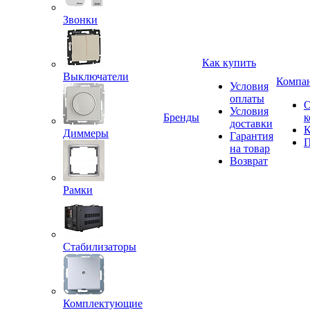
Звонки
Как купить
Выключатели
Компа
Условия
оплаты
Условия
Бренды
к
доставки
К
Диммеры
Гарантия
П
на товар
Возврат
Рамки
Стабилизаторы
Комплектующие