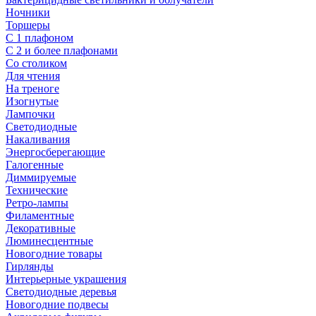
Ночники
Торшеры
С 1 плафоном
С 2 и более плафонами
Со столиком
Для чтения
На треноге
Изогнутые
Лампочки
Светодиодные
Накаливания
Энергосберегающие
Галогенные
Диммируемые
Технические
Ретро-лампы
Филаментные
Декоративные
Люминесцентные
Новогодние товары
Гирлянды
Интерьерные украшения
Светодиодные деревья
Новогодние подвесы