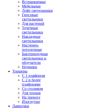
Встраиваемые
Мебельные
Лофт светильники
Гипсовые
светильники
Для растений
Точечные
светильники
Накладные
светильники
Настенно-
потолочные
Бактерицидные
светильники и
облучатели
Ночники
Торшеры
С 1 плафоном
С 2 и более
плафонами
Со столиком
Для чтения
На треноге
Изогнутые
Лампочки