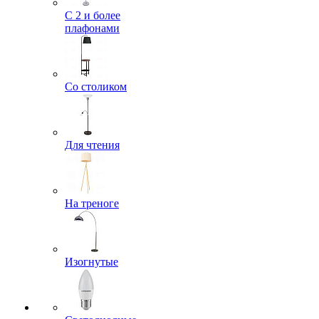
С 2 и более
плафонами
Со столиком
Для чтения
На треноге
Изогнутые