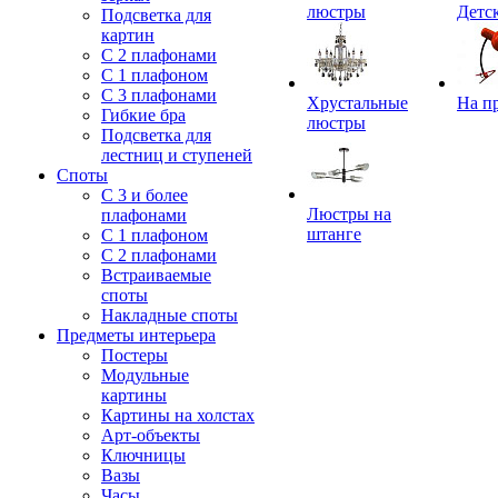
люстры
Детс
Подсветка для
картин
С 2 плафонами
С 1 плафоном
С 3 плафонами
Хрустальные
На п
Гибкие бра
люстры
Подсветка для
лестниц и ступеней
Споты
С 3 и более
Люстры на
плафонами
штанге
С 1 плафоном
С 2 плафонами
Встраиваемые
споты
Накладные споты
Предметы интерьера
Постеры
Модульные
картины
Картины на холстах
Арт-объекты
Ключницы
Вазы
Часы