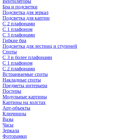
Вентиляторы
Бра и подсветки
Подсветка для зеркал
Подсветка для картин
С 2 плафонами
С 1 плафоном
С 3 плафонами
Гибкие бра
Подсветка для лестниц и ступеней
Споты
С 3 и более плафонами
С 1 плафоном
С 2 плафонами
Встраиваемые споты
Накладные споты
Предметы интерьера
Постеры
Модульные картины
Картины на холстах
Арт-объекты
Ключницы
Вазы
Часы
Зеркала
Фоторамки