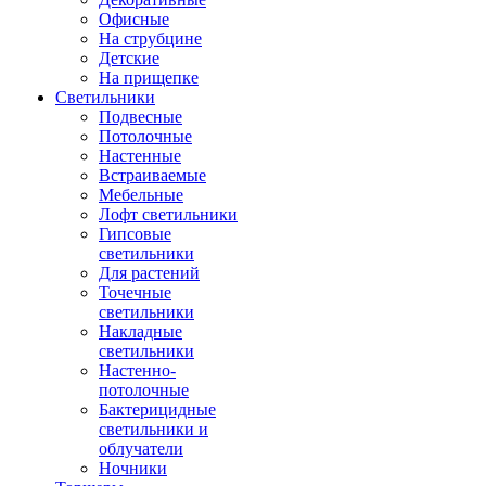
Офисные
На струбцине
Детские
На прищепке
Светильники
Подвесные
Потолочные
Настенные
Встраиваемые
Мебельные
Лофт светильники
Гипсовые
светильники
Для растений
Точечные
светильники
Накладные
светильники
Настенно-
потолочные
Бактерицидные
светильники и
облучатели
Ночники