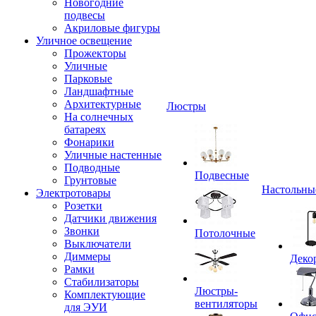
Новогодние
подвесы
Акриловые фигуры
Уличное освещение
Прожекторы
Уличные
Парковые
Ландшафтные
Архитектурные
Люстры
На солнечных
батареях
Фонарики
Уличные настенные
Подводные
Подвесные
Грунтовые
Настольны
Электротовары
Розетки
Датчики движения
Звонки
Потолочные
Выключатели
Диммеры
Деко
Рамки
Стабилизаторы
Люстры-
Комплектующие
вентиляторы
для ЭУИ