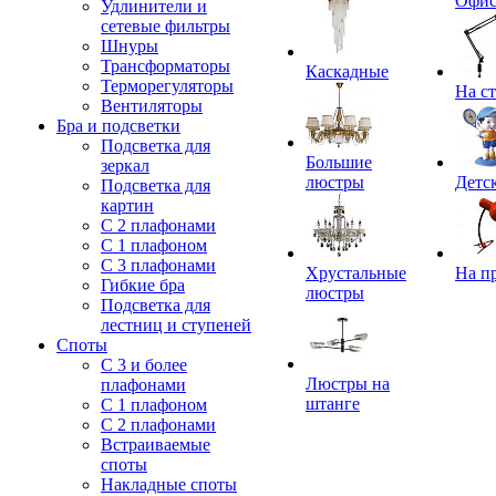
Офи
Удлинители и
сетевые фильтры
Шнуры
Трансформаторы
Каскадные
Терморегуляторы
На с
Вентиляторы
Бра и подсветки
Подсветка для
Большие
зеркал
люстры
Детс
Подсветка для
картин
С 2 плафонами
С 1 плафоном
С 3 плафонами
Хрустальные
На п
Гибкие бра
люстры
Подсветка для
лестниц и ступеней
Споты
С 3 и более
Люстры на
плафонами
штанге
С 1 плафоном
С 2 плафонами
Встраиваемые
споты
Накладные споты