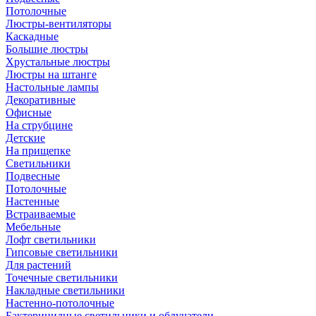
Потолочные
Люстры-вентиляторы
Каскадные
Большие люстры
Хрустальные люстры
Люстры на штанге
Настольные лампы
Декоративные
Офисные
На струбцине
Детские
На прищепке
Светильники
Подвесные
Потолочные
Настенные
Встраиваемые
Мебельные
Лофт светильники
Гипсовые светильники
Для растений
Точечные светильники
Накладные светильники
Настенно-потолочные
Бактерицидные светильники и облучатели