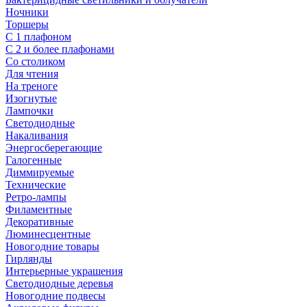
Ночники
Торшеры
С 1 плафоном
С 2 и более плафонами
Со столиком
Для чтения
На треноге
Изогнутые
Лампочки
Светодиодные
Накаливания
Энергосберегающие
Галогенные
Диммируемые
Технические
Ретро-лампы
Филаментные
Декоративные
Люминесцентные
Новогодние товары
Гирлянды
Интерьерные украшения
Светодиодные деревья
Новогодние подвесы