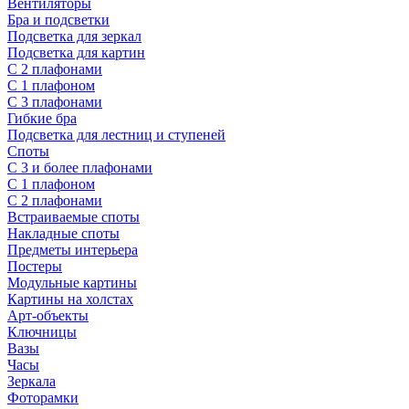
Вентиляторы
Бра и подсветки
Подсветка для зеркал
Подсветка для картин
С 2 плафонами
С 1 плафоном
С 3 плафонами
Гибкие бра
Подсветка для лестниц и ступеней
Споты
С 3 и более плафонами
С 1 плафоном
С 2 плафонами
Встраиваемые споты
Накладные споты
Предметы интерьера
Постеры
Модульные картины
Картины на холстах
Арт-объекты
Ключницы
Вазы
Часы
Зеркала
Фоторамки