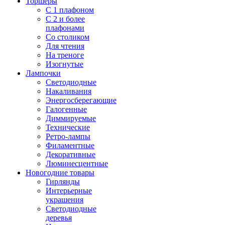
Торшеры
С 1 плафоном
С 2 и более
плафонами
Со столиком
Для чтения
На треноге
Изогнутые
Лампочки
Светодиодные
Накаливания
Энергосберегающие
Галогенные
Диммируемые
Технические
Ретро-лампы
Филаментные
Декоративные
Люминесцентные
Новогодние товары
Гирлянды
Интерьерные
украшения
Светодиодные
деревья