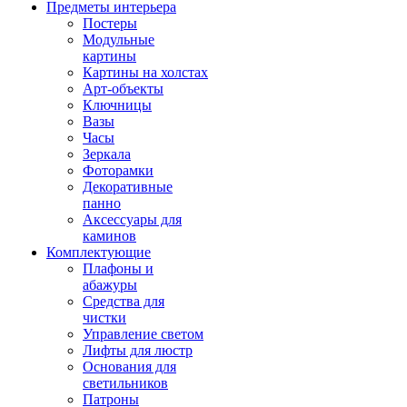
Предметы интерьера
Постеры
Модульные
картины
Картины на холстах
Арт-объекты
Ключницы
Вазы
Часы
Зеркала
Фоторамки
Декоративные
панно
Аксессуары для
каминов
Комплектующие
Плафоны и
абажуры
Средства для
чистки
Управление светом
Лифты для люстр
Основания для
светильников
Патроны