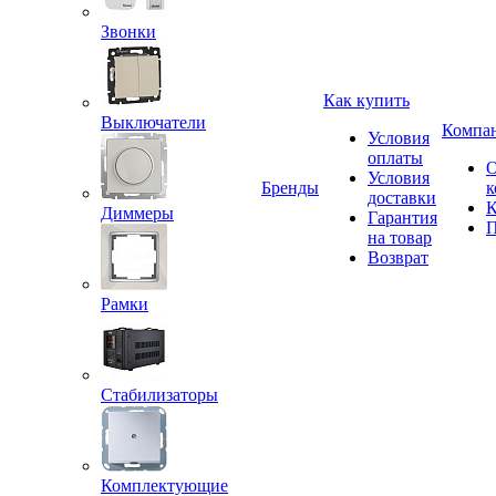
Звонки
Как купить
Выключатели
Компа
Условия
оплаты
Условия
Бренды
к
доставки
К
Диммеры
Гарантия
П
на товар
Возврат
Рамки
Стабилизаторы
Комплектующие