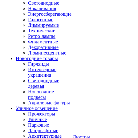
Светодиодные
Накаливания
Энергосберегающие
Галогенные
Диммируемые
Технические
Ретро-лампы
Филаментные
Декоративные
Люминесцентные
Новогодние товары
Гирлянды
Интерьерные
украшения
Светодиодные
деревья
Новогодние
подвесы
Акриловые фигуры
Уличное освещение
Прожекторы
Уличные
Парковые
Ландшафтные
Архитектурные
Люстры