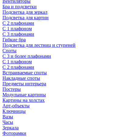
Вентиляторы
Бра и подсветки
Подсветка для зеркал
Подсветка для картин
С 2 плафонами
С 1 плафоном
С 3 плафонами
Гибкие бра
Подсветка для лестниц и ступеней
Споты
С 3 и более плафонами
С 1 плафоном
С 2 плафонами
Встраиваемые споты
Накладные споты
Предметы интерьера
Постеры
Модульные картины
Картины на холстах
Арт-объекты
Ключницы
Вазы
Часы
Зеркала
Фоторамки