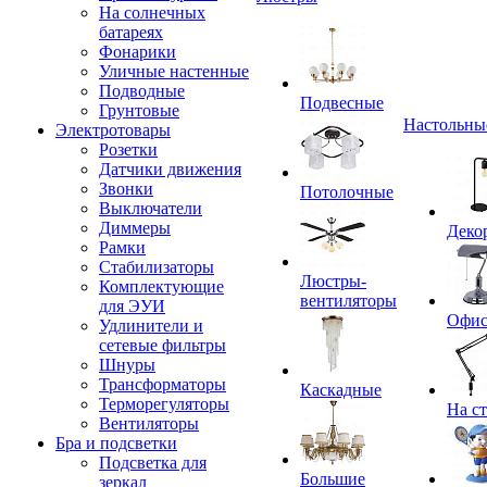
На солнечных
батареях
Фонарики
Уличные настенные
Подводные
Подвесные
Грунтовые
Настольны
Электротовары
Розетки
Датчики движения
Звонки
Потолочные
Выключатели
Диммеры
Деко
Рамки
Стабилизаторы
Люстры-
Комплектующие
вентиляторы
для ЭУИ
Офи
Удлинители и
сетевые фильтры
Шнуры
Трансформаторы
Каскадные
Терморегуляторы
На с
Вентиляторы
Бра и подсветки
Подсветка для
Большие
зеркал