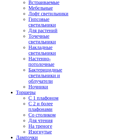
Встраиваемые
Мебельные
Лофт светильники
Гипсовые
светильники
Для растений
Точечные
светильники
Накладные
светильники
Настенно-
потолочные
Бактерицидные
светильники и
облучатели
Ночники
Торшеры
С 1 плафоном
С 2 и более
плафонами
Со столиком
Для чтения
На треноге
Изогнутые
Лампочки