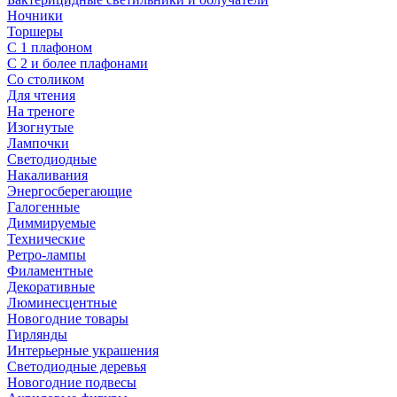
Ночники
Торшеры
С 1 плафоном
С 2 и более плафонами
Со столиком
Для чтения
На треноге
Изогнутые
Лампочки
Светодиодные
Накаливания
Энергосберегающие
Галогенные
Диммируемые
Технические
Ретро-лампы
Филаментные
Декоративные
Люминесцентные
Новогодние товары
Гирлянды
Интерьерные украшения
Светодиодные деревья
Новогодние подвесы