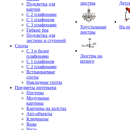
люстры
Детс
Подсветка для
картин
С 2 плафонами
С 1 плафоном
С 3 плафонами
Хрустальные
На п
Гибкие бра
люстры
Подсветка для
лестниц и ступеней
Споты
С 3 и более
Люстры на
плафонами
штанге
С 1 плафоном
С 2 плафонами
Встраиваемые
споты
Накладные споты
Предметы интерьера
Постеры
Модульные
картины
Картины на холстах
Арт-объекты
Ключницы
Вазы
Часы