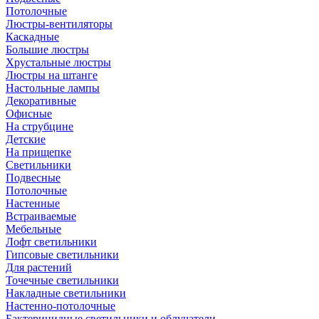
Потолочные
Люстры-вентиляторы
Каскадные
Большие люстры
Хрустальные люстры
Люстры на штанге
Настольные лампы
Декоративные
Офисные
На струбцине
Детские
На прищепке
Светильники
Подвесные
Потолочные
Настенные
Встраиваемые
Мебельные
Лофт светильники
Гипсовые светильники
Для растений
Точечные светильники
Накладные светильники
Настенно-потолочные
Бактерицидные светильники и облучатели