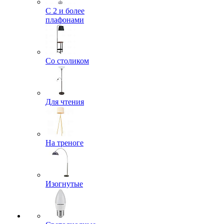
С 2 и более
плафонами
Со столиком
Для чтения
На треноге
Изогнутые