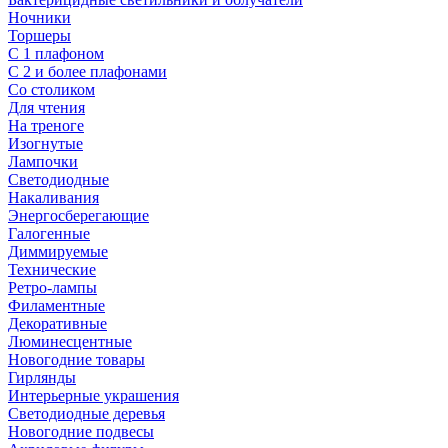
Ночники
Торшеры
С 1 плафоном
С 2 и более плафонами
Со столиком
Для чтения
На треноге
Изогнутые
Лампочки
Светодиодные
Накаливания
Энергосберегающие
Галогенные
Диммируемые
Технические
Ретро-лампы
Филаментные
Декоративные
Люминесцентные
Новогодние товары
Гирлянды
Интерьерные украшения
Светодиодные деревья
Новогодние подвесы