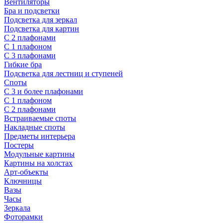
Вентиляторы
Бра и подсветки
Подсветка для зеркал
Подсветка для картин
С 2 плафонами
С 1 плафоном
С 3 плафонами
Гибкие бра
Подсветка для лестниц и ступеней
Споты
С 3 и более плафонами
С 1 плафоном
С 2 плафонами
Встраиваемые споты
Накладные споты
Предметы интерьера
Постеры
Модульные картины
Картины на холстах
Арт-объекты
Ключницы
Вазы
Часы
Зеркала
Фоторамки