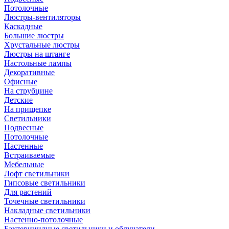
Потолочные
Люстры-вентиляторы
Каскадные
Большие люстры
Хрустальные люстры
Люстры на штанге
Настольные лампы
Декоративные
Офисные
На струбцине
Детские
На прищепке
Светильники
Подвесные
Потолочные
Настенные
Встраиваемые
Мебельные
Лофт светильники
Гипсовые светильники
Для растений
Точечные светильники
Накладные светильники
Настенно-потолочные
Бактерицидные светильники и облучатели