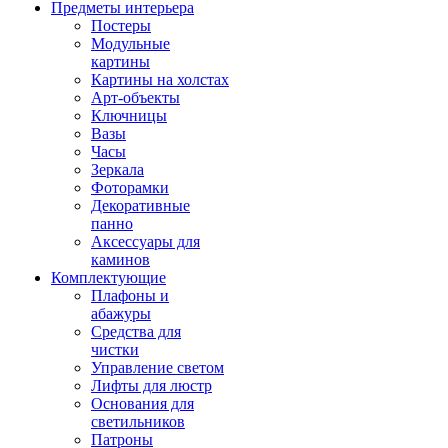
Предметы интерьера
Постеры
Модульные
картины
Картины на холстах
Арт-объекты
Ключницы
Вазы
Часы
Зеркала
Фоторамки
Декоративные
панно
Аксессуары для
каминов
Комплектующие
Плафоны и
абажуры
Средства для
чистки
Управление светом
Лифты для люстр
Основания для
светильников
Патроны