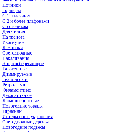
Ночники
Торшеры
С 1 плафоном
С 2 и более плафонами
Со столиком
Для чтения
На треноге
Изогнутые
Лампочки
Светодиодные
Накаливания
Энергосберегающие
Галогенные
Диммируемые
Технические
Ретро-лампы
Филаментные
Декоративные
Люминесцентные
Новогодние товары
Гирлянды
Интерьерные украшения
Светодиодные деревья
Новогодние подвесы