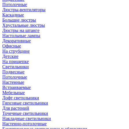
Потолочные
Люстры-вентиляторы
Каскадные
Большие люстры
Хрустальные люстры
Люстры на штанге
Настольные лампы
Декоративные
Офисные
На струбцине
Детские
На прищепке
Светильники
Подвесные
Потолочные
Настенные
Встраиваемые
Мебельные
Лофт светильники
Гипсовые светильники
Для растений
Точечные светильники
Накладные светильники
Настенно-потолочные
Бактерицидные светильники и облучатели