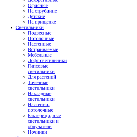
Офисные
На струбцине
Детские
На прищепке
Светильники
Подвесные
Потолочные
Настенные
Встраиваемые
Мебельные
Лофт светильники
Гипсовые
светильники
Для растений
Точечные
светильники
Накладные
светильники
Настенно-
потолочные
Бактерицидные
светильники и
облучатели
Ночники