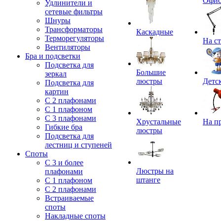
Офи
Удлинители и
сетевые фильтры
Шнуры
Трансформаторы
Каскадные
Терморегуляторы
На с
Вентиляторы
Бра и подсветки
Подсветка для
Большие
зеркал
люстры
Детс
Подсветка для
картин
С 2 плафонами
С 1 плафоном
С 3 плафонами
Хрустальные
На п
Гибкие бра
люстры
Подсветка для
лестниц и ступеней
Споты
С 3 и более
Люстры на
плафонами
штанге
С 1 плафоном
С 2 плафонами
Встраиваемые
споты
Накладные споты