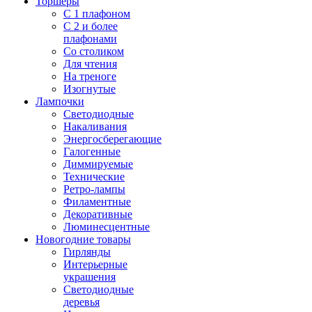
Торшеры
С 1 плафоном
С 2 и более
плафонами
Со столиком
Для чтения
На треноге
Изогнутые
Лампочки
Светодиодные
Накаливания
Энергосберегающие
Галогенные
Диммируемые
Технические
Ретро-лампы
Филаментные
Декоративные
Люминесцентные
Новогодние товары
Гирлянды
Интерьерные
украшения
Светодиодные
деревья