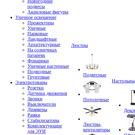
Новогодние
подвесы
Акриловые фигуры
Уличное освещение
Прожекторы
Уличные
Парковые
Ландшафтные
Архитектурные
Люстры
На солнечных
батареях
Фонарики
Уличные настенные
Подводные
Подвесные
Грунтовые
Настольны
Электротовары
Розетки
Датчики движения
Звонки
Потолочные
Выключатели
Диммеры
Деко
Рамки
Стабилизаторы
Люстры-
Комплектующие
вентиляторы
для ЭУИ