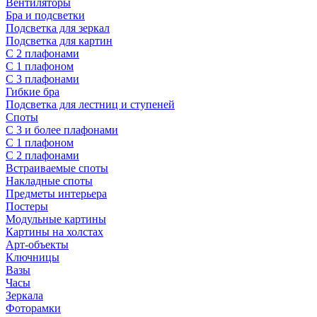
Вентиляторы
Бра и подсветки
Подсветка для зеркал
Подсветка для картин
С 2 плафонами
С 1 плафоном
С 3 плафонами
Гибкие бра
Подсветка для лестниц и ступеней
Споты
С 3 и более плафонами
С 1 плафоном
С 2 плафонами
Встраиваемые споты
Накладные споты
Предметы интерьера
Постеры
Модульные картины
Картины на холстах
Арт-объекты
Ключницы
Вазы
Часы
Зеркала
Фоторамки