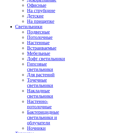
Офисные
На струбцине
Детские
На прищепке
Светильники
Подвесные
Потолочные
Настенные
Встраиваемые
Мебельные
Лофт светильники
Гипсовые
светильники
Для растений
Точечные
светильники
Накладные
светильники
Настенно-
потолочные
Бактерицидные
светильники и
облучатели
Ночники