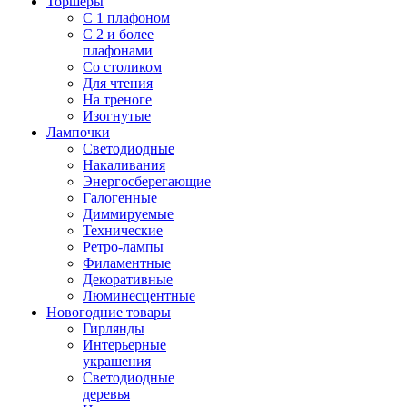
Торшеры
С 1 плафоном
С 2 и более
плафонами
Со столиком
Для чтения
На треноге
Изогнутые
Лампочки
Светодиодные
Накаливания
Энергосберегающие
Галогенные
Диммируемые
Технические
Ретро-лампы
Филаментные
Декоративные
Люминесцентные
Новогодние товары
Гирлянды
Интерьерные
украшения
Светодиодные
деревья