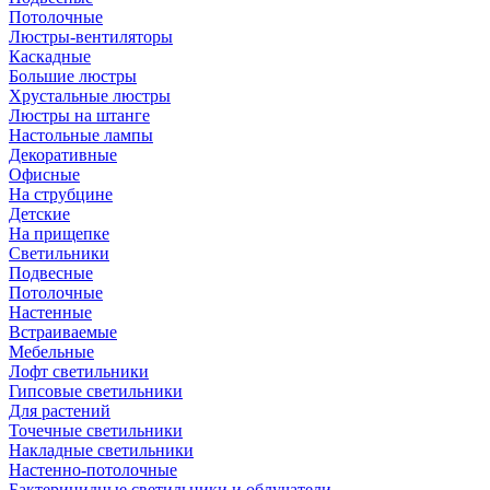
Потолочные
Люстры-вентиляторы
Каскадные
Большие люстры
Хрустальные люстры
Люстры на штанге
Настольные лампы
Декоративные
Офисные
На струбцине
Детские
На прищепке
Светильники
Подвесные
Потолочные
Настенные
Встраиваемые
Мебельные
Лофт светильники
Гипсовые светильники
Для растений
Точечные светильники
Накладные светильники
Настенно-потолочные
Бактерицидные светильники и облучатели