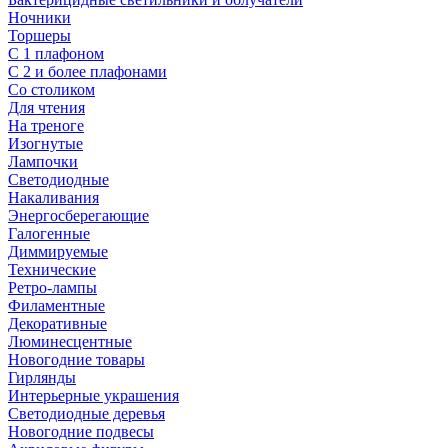
Ночники
Торшеры
С 1 плафоном
С 2 и более плафонами
Со столиком
Для чтения
На треноге
Изогнутые
Лампочки
Светодиодные
Накаливания
Энергосберегающие
Галогенные
Диммируемые
Технические
Ретро-лампы
Филаментные
Декоративные
Люминесцентные
Новогодние товары
Гирлянды
Интерьерные украшения
Светодиодные деревья
Новогодние подвесы