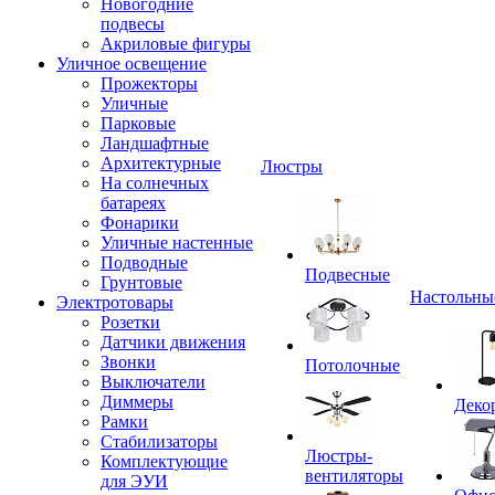
Новогодние
подвесы
Акриловые фигуры
Уличное освещение
Прожекторы
Уличные
Парковые
Ландшафтные
Архитектурные
Люстры
На солнечных
батареях
Фонарики
Уличные настенные
Подводные
Подвесные
Грунтовые
Настольны
Электротовары
Розетки
Датчики движения
Звонки
Потолочные
Выключатели
Диммеры
Деко
Рамки
Стабилизаторы
Люстры-
Комплектующие
вентиляторы
для ЭУИ