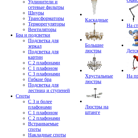
Офи
Удлинители и
сетевые фильтры
Шнуры
Трансформаторы
Каскадные
Терморегуляторы
На с
Вентиляторы
Бра и подсветки
Подсветка для
Большие
зеркал
люстры
Детс
Подсветка для
картин
С 2 плафонами
С 1 плафоном
С 3 плафонами
Хрустальные
На п
Гибкие бра
люстры
Подсветка для
лестниц и ступеней
Споты
С 3 и более
Люстры на
плафонами
штанге
С 1 плафоном
С 2 плафонами
Встраиваемые
споты
Накладные споты