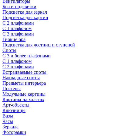
Вентиляторы
Бра и подсветки
Подсветка для зеркал
Подсветка для картин
С 2 плафонами
С 1 плафоном
С 3 плафонами
Гибкие бра
Подсветка для лестниц и ступеней
Споты
С 3 и более плафонами
С 1 плафоном
С 2 плафонами
Встраиваемые споты
Накладные споты
Предметы интерьера
Постеры
Модульные картины
Картины на холстах
Арт-объекты
Ключницы
Вазы
Часы
Зеркала
Фоторамки