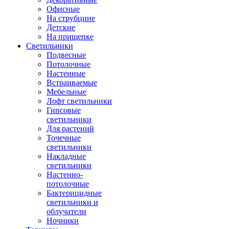
Офисные
На струбцине
Детские
На прищепке
Светильники
Подвесные
Потолочные
Настенные
Встраиваемые
Мебельные
Лофт светильники
Гипсовые
светильники
Для растений
Точечные
светильники
Накладные
светильники
Настенно-
потолочные
Бактерицидные
светильники и
облучатели
Ночники