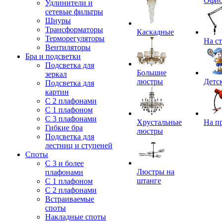
Офи
Удлинители и
сетевые фильтры
Шнуры
Трансформаторы
Каскадные
Терморегуляторы
На с
Вентиляторы
Бра и подсветки
Подсветка для
Большие
зеркал
люстры
Детс
Подсветка для
картин
С 2 плафонами
С 1 плафоном
С 3 плафонами
Хрустальные
На п
Гибкие бра
люстры
Подсветка для
лестниц и ступеней
Споты
С 3 и более
Люстры на
плафонами
штанге
С 1 плафоном
С 2 плафонами
Встраиваемые
споты
Накладные споты