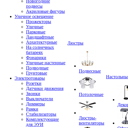
Новогодние
подвесы
Акриловые фигуры
Уличное освещение
Прожекторы
Уличные
Парковые
Ландшафтные
Архитектурные
Люстры
На солнечных
батареях
Фонарики
Уличные настенные
Подводные
Подвесные
Грунтовые
Настольны
Электротовары
Розетки
Датчики движения
Звонки
Потолочные
Выключатели
Диммеры
Деко
Рамки
Стабилизаторы
Люстры-
Комплектующие
вентиляторы
для ЭУИ