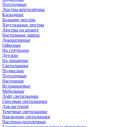
Потолочные
Люстры-вентиляторы
Каскадные
Большие люстры
Хрустальные люстры
Люстры на штанге
Настольные лампы
Декоративные
Офисные
На струбцине
Детские
На прищепке
Светильники
Подвесные
Потолочные
Настенные
Встраиваемые
Мебельные
Лофт светильники
Гипсовые светильники
Для растений
Точечные светильники
Накладные светильники
Настенно-потолочные
Бактерицидные светильники и облучатели