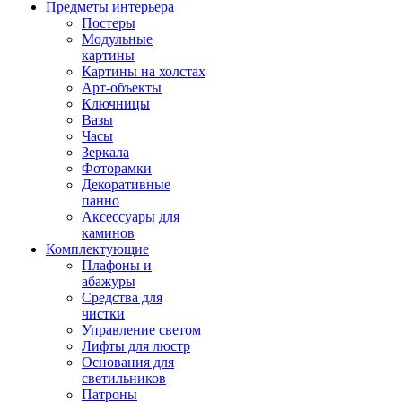
Предметы интерьера
Постеры
Модульные
картины
Картины на холстах
Арт-объекты
Ключницы
Вазы
Часы
Зеркала
Фоторамки
Декоративные
панно
Аксессуары для
каминов
Комплектующие
Плафоны и
абажуры
Средства для
чистки
Управление светом
Лифты для люстр
Основания для
светильников
Патроны