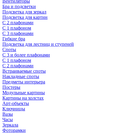
Вентиляторы
Бра и подсветки
Подсветка для зеркал
Подсветка для картин
С 2 плафонами
С 1 плафоном
С 3 плафонами
Гибкие бра
Подсветка для лестниц и ступеней
Споты
С 3 и более плафонами
С 1 плафоном
С 2 плафонами
Встраиваемые споты
Накладные споты
Предметы интерьера
Постеры
Модульные картины
Картины на холстах
Арт-объекты
Ключницы
Вазы
Часы
Зеркала
Фоторамки