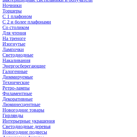
Ночники
Торшеры
С 1 плафоном
С 2 и более плафонами
Со столиком
Для чтения
На треноге
Изогнутые
Лампочки
Светодиодные
Накаливания
Энергосберегающие
Галогенные
Диммируемые
Технические
Ретро-лампы
Филаментные
Декоративные
Люминесцентные
Новогодние товары
Гирлянды
Интерьерные украшения
Светодиодные деревья
Новогодние подвесы