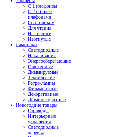
Торшеры
С 1 плафоном
С 2 и более
плафонами
Со столиком
Для чтения
На треноге
Изогнутые
Лампочки
Светодиодные
Накаливания
Энергосберегающие
Галогенные
Диммируемые
Технические
Ретро-лампы
Филаментные
Декоративные
Люминесцентные
Новогодние товары
Гирлянды
Интерьерные
украшения
Светодиодные
деревья