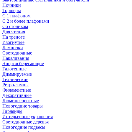
Ночники
Торшеры
С 1 плафоном
С 2 и более плафонами
Со столиком
Для чтения
На треноге
Изогнутые
Лампочки
Светодиодные
Накаливания
Энергосберегающие
Галогенные
Диммируемые
Технические
Ретро-лампы
Филаментные
Декоративные
Люминесцентные
Новогодние товары
Гирлянды
Интерьерные украшения
Светодиодные деревья
Новогодние подвесы