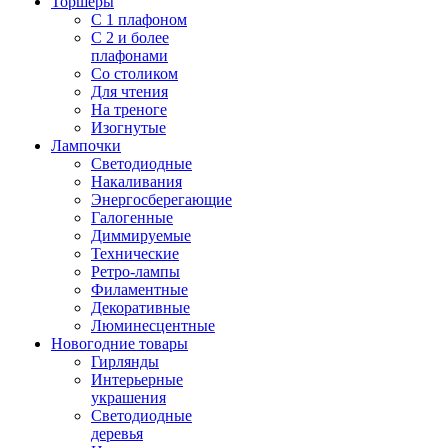
Торшеры
С 1 плафоном
С 2 и более
плафонами
Со столиком
Для чтения
На треноге
Изогнутые
Лампочки
Светодиодные
Накаливания
Энергосберегающие
Галогенные
Диммируемые
Технические
Ретро-лампы
Филаментные
Декоративные
Люминесцентные
Новогодние товары
Гирлянды
Интерьерные
украшения
Светодиодные
деревья