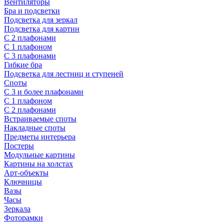
Вентиляторы
Бра и подсветки
Подсветка для зеркал
Подсветка для картин
С 2 плафонами
С 1 плафоном
С 3 плафонами
Гибкие бра
Подсветка для лестниц и ступеней
Споты
С 3 и более плафонами
С 1 плафоном
С 2 плафонами
Встраиваемые споты
Накладные споты
Предметы интерьера
Постеры
Модульные картины
Картины на холстах
Арт-объекты
Ключницы
Вазы
Часы
Зеркала
Фоторамки