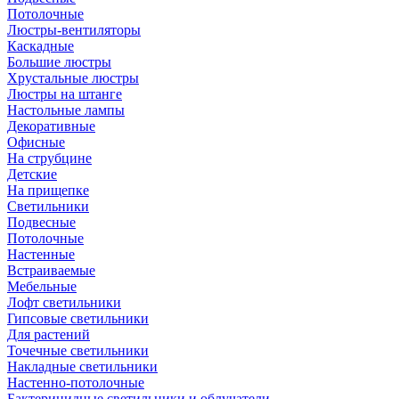
Потолочные
Люстры-вентиляторы
Каскадные
Большие люстры
Хрустальные люстры
Люстры на штанге
Настольные лампы
Декоративные
Офисные
На струбцине
Детские
На прищепке
Светильники
Подвесные
Потолочные
Настенные
Встраиваемые
Мебельные
Лофт светильники
Гипсовые светильники
Для растений
Точечные светильники
Накладные светильники
Настенно-потолочные
Бактерицидные светильники и облучатели