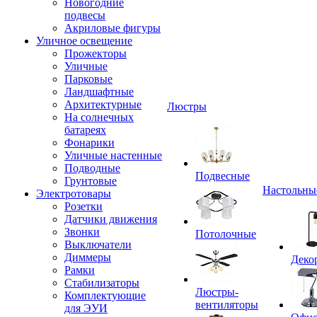
Новогодние
подвесы
Акриловые фигуры
Уличное освещение
Прожекторы
Уличные
Парковые
Ландшафтные
Архитектурные
Люстры
На солнечных
батареях
Фонарики
Уличные настенные
Подводные
Подвесные
Грунтовые
Настольны
Электротовары
Розетки
Датчики движения
Звонки
Потолочные
Выключатели
Диммеры
Деко
Рамки
Стабилизаторы
Люстры-
Комплектующие
вентиляторы
для ЭУИ