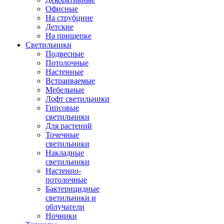
Офисные
На струбцине
Детские
На прищепке
Светильники
Подвесные
Потолочные
Настенные
Встраиваемые
Мебельные
Лофт светильники
Гипсовые
светильники
Для растений
Точечные
светильники
Накладные
светильники
Настенно-
потолочные
Бактерицидные
светильники и
облучатели
Ночники