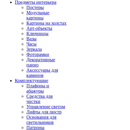
Предметы интерьера
Постеры
Модульные
картины
Картины на холстах
Арт-объекты
Ключницы
Вазы
Часы
Зеркала
Фоторамки
Декоративные
панно
Аксессуары для
каминов
Комплектующие
Плафоны и
абажуры
Средства для
чистки
Управление светом
Лифты для люстр
Основания для
светильников
Патроны