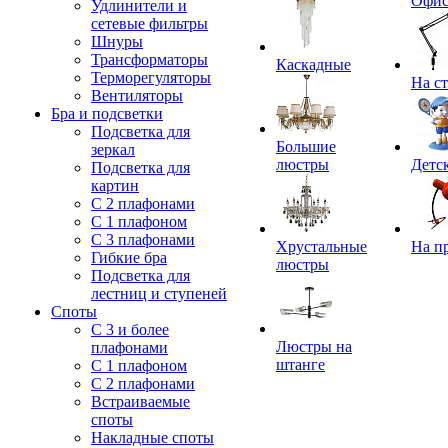
Офи
Удлинители и
сетевые фильтры
Шнуры
Трансформаторы
Каскадные
Терморегуляторы
На с
Вентиляторы
Бра и подсветки
Подсветка для
Большие
зеркал
люстры
Детс
Подсветка для
картин
С 2 плафонами
С 1 плафоном
С 3 плафонами
Хрустальные
На п
Гибкие бра
люстры
Подсветка для
лестниц и ступеней
Споты
С 3 и более
Люстры на
плафонами
штанге
С 1 плафоном
С 2 плафонами
Встраиваемые
споты
Накладные споты