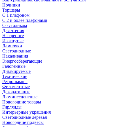
Ночники
Торшеры
С 1 плафоном
С 2 и более плафонами
Со столиком
Для чтения
На треноге
Изогнутые
Лампочки
Светодиодные
Накаливания
Энергосберегающие
Галогенные
Диммируемые
Технические
Ретро-лампы
Филаментные
Декоративные
Люминесцентные
Новогодние товары
Гирлянды
Интерьерные украшения
Светодиодные деревья
Новогодние подвесы