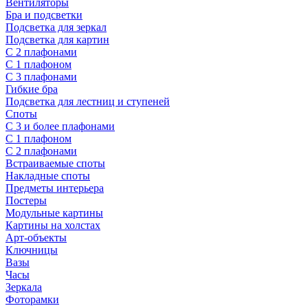
Вентиляторы
Бра и подсветки
Подсветка для зеркал
Подсветка для картин
С 2 плафонами
С 1 плафоном
С 3 плафонами
Гибкие бра
Подсветка для лестниц и ступеней
Споты
С 3 и более плафонами
С 1 плафоном
С 2 плафонами
Встраиваемые споты
Накладные споты
Предметы интерьера
Постеры
Модульные картины
Картины на холстах
Арт-объекты
Ключницы
Вазы
Часы
Зеркала
Фоторамки