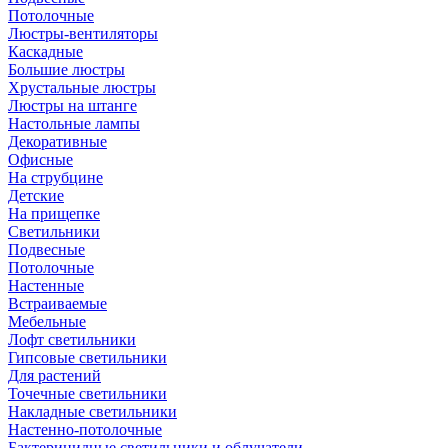
Потолочные
Люстры-вентиляторы
Каскадные
Большие люстры
Хрустальные люстры
Люстры на штанге
Настольные лампы
Декоративные
Офисные
На струбцине
Детские
На прищепке
Светильники
Подвесные
Потолочные
Настенные
Встраиваемые
Мебельные
Лофт светильники
Гипсовые светильники
Для растений
Точечные светильники
Накладные светильники
Настенно-потолочные
Бактерицидные светильники и облучатели