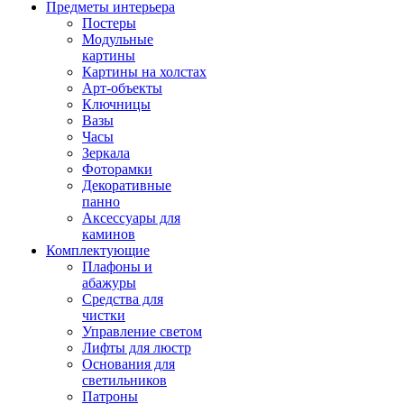
Предметы интерьера
Постеры
Модульные
картины
Картины на холстах
Арт-объекты
Ключницы
Вазы
Часы
Зеркала
Фоторамки
Декоративные
панно
Аксессуары для
каминов
Комплектующие
Плафоны и
абажуры
Средства для
чистки
Управление светом
Лифты для люстр
Основания для
светильников
Патроны