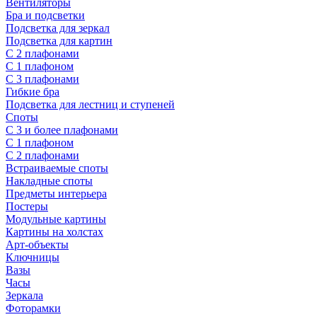
Вентиляторы
Бра и подсветки
Подсветка для зеркал
Подсветка для картин
С 2 плафонами
С 1 плафоном
С 3 плафонами
Гибкие бра
Подсветка для лестниц и ступеней
Споты
С 3 и более плафонами
С 1 плафоном
С 2 плафонами
Встраиваемые споты
Накладные споты
Предметы интерьера
Постеры
Модульные картины
Картины на холстах
Арт-объекты
Ключницы
Вазы
Часы
Зеркала
Фоторамки