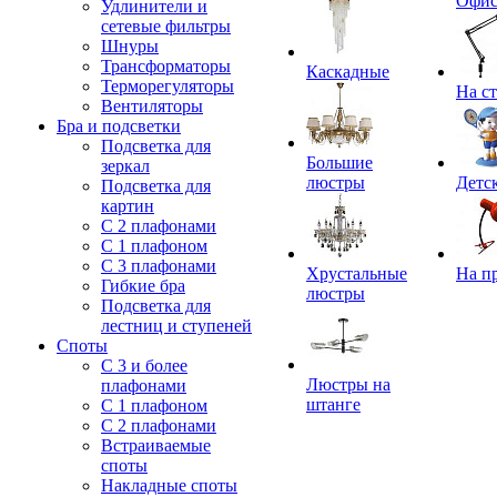
Офи
Удлинители и
сетевые фильтры
Шнуры
Трансформаторы
Каскадные
Терморегуляторы
На с
Вентиляторы
Бра и подсветки
Подсветка для
Большие
зеркал
люстры
Детс
Подсветка для
картин
С 2 плафонами
С 1 плафоном
С 3 плафонами
Хрустальные
На п
Гибкие бра
люстры
Подсветка для
лестниц и ступеней
Споты
С 3 и более
Люстры на
плафонами
штанге
С 1 плафоном
С 2 плафонами
Встраиваемые
споты
Накладные споты