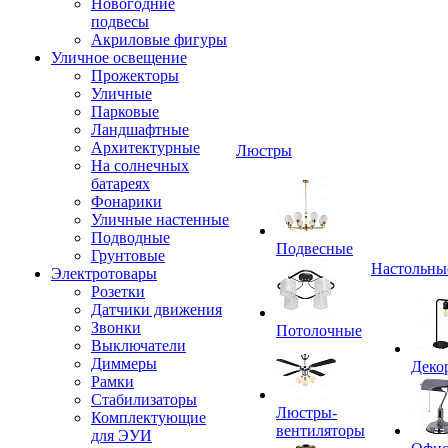
Новогодние
подвесы
Акриловые фигуры
Уличное освещение
Прожекторы
Уличные
Парковые
Ландшафтные
Архитектурные
Люстры
На солнечных
батареях
Фонарики
Уличные настенные
Подводные
Подвесные
Грунтовые
Настольны
Электротовары
Розетки
Датчики движения
Звонки
Потолочные
Выключатели
Диммеры
Деко
Рамки
Стабилизаторы
Люстры-
Комплектующие
вентиляторы
для ЭУИ