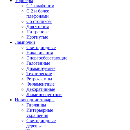
Торшеры
С 1 плафоном
С 2 и более
плафонами
Со столиком
Для чтения
На треноге
Изогнутые
Лампочки
Светодиодные
Накаливания
Энергосберегающие
Галогенные
Диммируемые
Технические
Ретро-лампы
Филаментные
Декоративные
Люминесцентные
Новогодние товары
Гирлянды
Интерьерные
украшения
Светодиодные
деревья