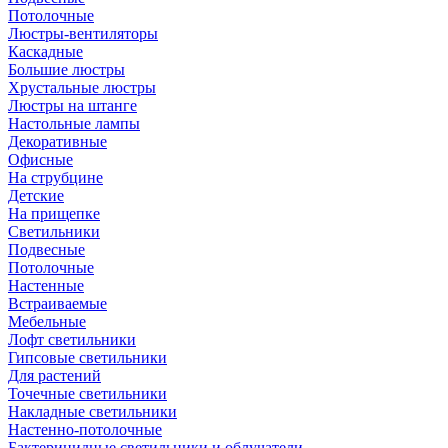
Потолочные
Люстры-вентиляторы
Каскадные
Большие люстры
Хрустальные люстры
Люстры на штанге
Настольные лампы
Декоративные
Офисные
На струбцине
Детские
На прищепке
Светильники
Подвесные
Потолочные
Настенные
Встраиваемые
Мебельные
Лофт светильники
Гипсовые светильники
Для растений
Точечные светильники
Накладные светильники
Настенно-потолочные
Бактерицидные светильники и облучатели