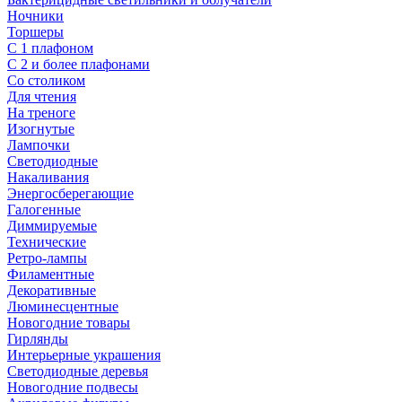
Ночники
Торшеры
С 1 плафоном
С 2 и более плафонами
Со столиком
Для чтения
На треноге
Изогнутые
Лампочки
Светодиодные
Накаливания
Энергосберегающие
Галогенные
Диммируемые
Технические
Ретро-лампы
Филаментные
Декоративные
Люминесцентные
Новогодние товары
Гирлянды
Интерьерные украшения
Светодиодные деревья
Новогодние подвесы