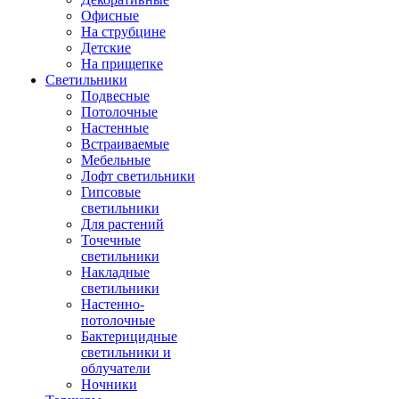
Офисные
На струбцине
Детские
На прищепке
Светильники
Подвесные
Потолочные
Настенные
Встраиваемые
Мебельные
Лофт светильники
Гипсовые
светильники
Для растений
Точечные
светильники
Накладные
светильники
Настенно-
потолочные
Бактерицидные
светильники и
облучатели
Ночники