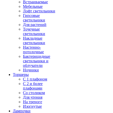
Встраиваемые
Мебельные
Лофт светильники
Гипсовые
светильники
Для растений
Точечные
светильники
Накладные
светильники
Настенно-
потолочные
Бактерицидные
светильники и
облучатели
Ночники
Торшеры
С 1 плафоном
С 2 и более
плафонами
Со столиком
Для чтения
На треноге
Изогнутые
Лампочки