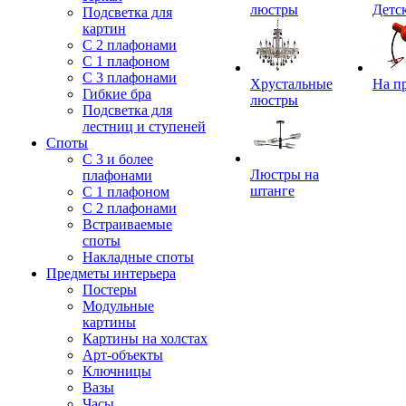
люстры
Детс
Подсветка для
картин
С 2 плафонами
С 1 плафоном
С 3 плафонами
Хрустальные
На п
Гибкие бра
люстры
Подсветка для
лестниц и ступеней
Споты
С 3 и более
Люстры на
плафонами
штанге
С 1 плафоном
С 2 плафонами
Встраиваемые
споты
Накладные споты
Предметы интерьера
Постеры
Модульные
картины
Картины на холстах
Арт-объекты
Ключницы
Вазы
Часы