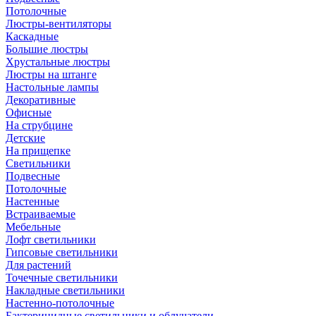
Потолочные
Люстры-вентиляторы
Каскадные
Большие люстры
Хрустальные люстры
Люстры на штанге
Настольные лампы
Декоративные
Офисные
На струбцине
Детские
На прищепке
Светильники
Подвесные
Потолочные
Настенные
Встраиваемые
Мебельные
Лофт светильники
Гипсовые светильники
Для растений
Точечные светильники
Накладные светильники
Настенно-потолочные
Бактерицидные светильники и облучатели