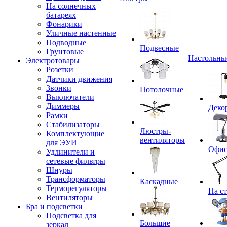
На солнечных
батареях
Фонарики
Уличные настенные
Подводные
Подвесные
Грунтовые
Настольны
Электротовары
Розетки
Датчики движения
Звонки
Потолочные
Выключатели
Диммеры
Деко
Рамки
Стабилизаторы
Люстры-
Комплектующие
вентиляторы
для ЭУИ
Офи
Удлинители и
сетевые фильтры
Шнуры
Трансформаторы
Каскадные
Терморегуляторы
На с
Вентиляторы
Бра и подсветки
Подсветка для
Большие
зеркал