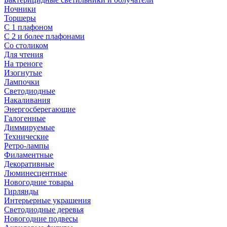
Ночники
Торшеры
С 1 плафоном
С 2 и более плафонами
Со столиком
Для чтения
На треноге
Изогнутые
Лампочки
Светодиодные
Накаливания
Энергосберегающие
Галогенные
Диммируемые
Технические
Ретро-лампы
Филаментные
Декоративные
Люминесцентные
Новогодние товары
Гирлянды
Интерьерные украшения
Светодиодные деревья
Новогодние подвесы