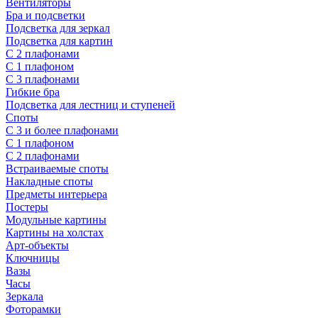
Вентиляторы
Бра и подсветки
Подсветка для зеркал
Подсветка для картин
С 2 плафонами
С 1 плафоном
С 3 плафонами
Гибкие бра
Подсветка для лестниц и ступеней
Споты
С 3 и более плафонами
С 1 плафоном
С 2 плафонами
Встраиваемые споты
Накладные споты
Предметы интерьера
Постеры
Модульные картины
Картины на холстах
Арт-объекты
Ключницы
Вазы
Часы
Зеркала
Фоторамки