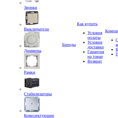
Звонки
Как купить
Выключатели
Компа
Условия
оплаты
Условия
Бренды
к
доставки
К
Диммеры
Гарантия
П
на товар
Возврат
Рамки
Стабилизаторы
Комплектующие