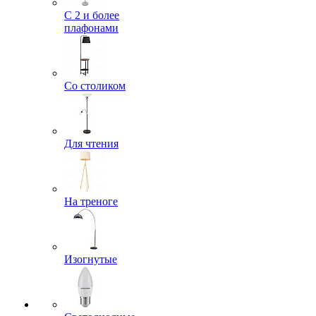
С 2 и более
плафонами
Со столиком
Для чтения
На треноге
Изогнутые