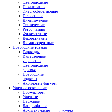
Светодиодные
Накаливания
Энергосберегающие
Галогенные
Диммируемые
Технические
Ретро-лампы
Филаментные
Декоративные
Люминесцентные
Новогодние товары
Гирлянды
Интерьерные
украшения
Светодиодные
деревья
Новогодние
подвесы
Акриловые фигуры
Уличное освещение
Прожекторы
Уличные
Парковые
Ландшафтные
Архитектурные
Люстры