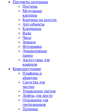
Предметы интерьера
Постеры
Модульные
картины
Картины на холстах
Арт-объекты
Ключницы
Вазы
Часы
Зеркала
Фоторамки
Декоративные
панно
Аксессуары для
каминов
Комплектующие
Плафоны и
абажуры
Средства для
чистки
Управление светом
Лифты для люстр
Основания для
светильников
Патроны