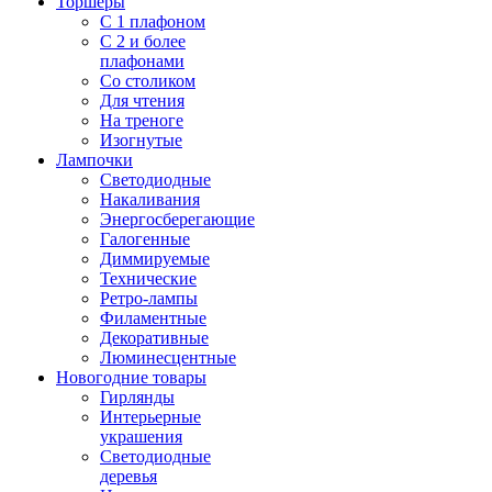
Торшеры
С 1 плафоном
С 2 и более
плафонами
Со столиком
Для чтения
На треноге
Изогнутые
Лампочки
Светодиодные
Накаливания
Энергосберегающие
Галогенные
Диммируемые
Технические
Ретро-лампы
Филаментные
Декоративные
Люминесцентные
Новогодние товары
Гирлянды
Интерьерные
украшения
Светодиодные
деревья