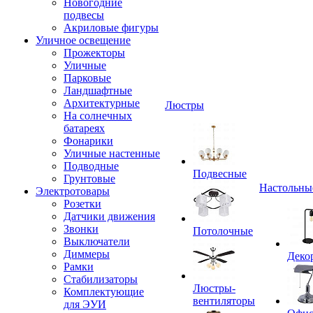
Новогодние
подвесы
Акриловые фигуры
Уличное освещение
Прожекторы
Уличные
Парковые
Ландшафтные
Архитектурные
Люстры
На солнечных
батареях
Фонарики
Уличные настенные
Подводные
Подвесные
Грунтовые
Настольны
Электротовары
Розетки
Датчики движения
Звонки
Потолочные
Выключатели
Диммеры
Деко
Рамки
Стабилизаторы
Люстры-
Комплектующие
вентиляторы
для ЭУИ