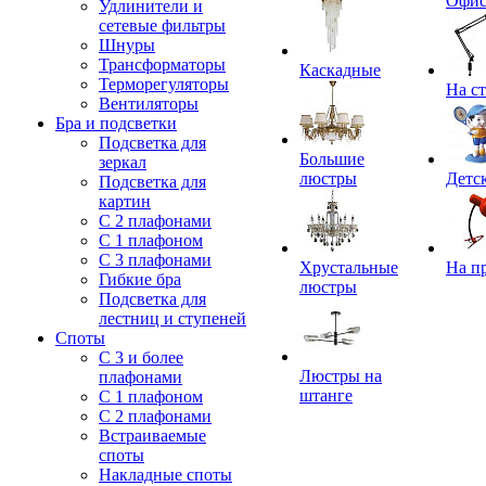
Офи
Удлинители и
сетевые фильтры
Шнуры
Трансформаторы
Каскадные
Терморегуляторы
На с
Вентиляторы
Бра и подсветки
Подсветка для
Большие
зеркал
люстры
Детс
Подсветка для
картин
С 2 плафонами
С 1 плафоном
С 3 плафонами
Хрустальные
На п
Гибкие бра
люстры
Подсветка для
лестниц и ступеней
Споты
С 3 и более
Люстры на
плафонами
штанге
С 1 плафоном
С 2 плафонами
Встраиваемые
споты
Накладные споты