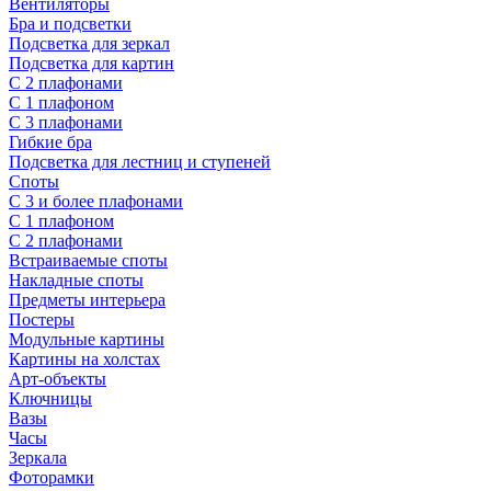
Вентиляторы
Бра и подсветки
Подсветка для зеркал
Подсветка для картин
С 2 плафонами
С 1 плафоном
С 3 плафонами
Гибкие бра
Подсветка для лестниц и ступеней
Споты
С 3 и более плафонами
С 1 плафоном
С 2 плафонами
Встраиваемые споты
Накладные споты
Предметы интерьера
Постеры
Модульные картины
Картины на холстах
Арт-объекты
Ключницы
Вазы
Часы
Зеркала
Фоторамки