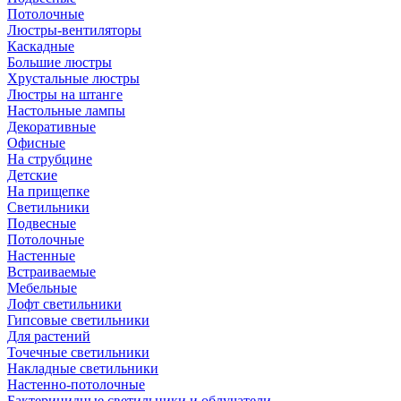
Потолочные
Люстры-вентиляторы
Каскадные
Большие люстры
Хрустальные люстры
Люстры на штанге
Настольные лампы
Декоративные
Офисные
На струбцине
Детские
На прищепке
Светильники
Подвесные
Потолочные
Настенные
Встраиваемые
Мебельные
Лофт светильники
Гипсовые светильники
Для растений
Точечные светильники
Накладные светильники
Настенно-потолочные
Бактерицидные светильники и облучатели