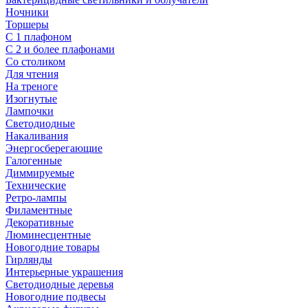
Ночники
Торшеры
С 1 плафоном
С 2 и более плафонами
Со столиком
Для чтения
На треноге
Изогнутые
Лампочки
Светодиодные
Накаливания
Энергосберегающие
Галогенные
Диммируемые
Технические
Ретро-лампы
Филаментные
Декоративные
Люминесцентные
Новогодние товары
Гирлянды
Интерьерные украшения
Светодиодные деревья
Новогодние подвесы