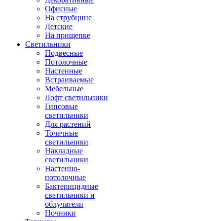
Офисные
На струбцине
Детские
На прищепке
Светильники
Подвесные
Потолочные
Настенные
Встраиваемые
Мебельные
Лофт светильники
Гипсовые
светильники
Для растений
Точечные
светильники
Накладные
светильники
Настенно-
потолочные
Бактерицидные
светильники и
облучатели
Ночники