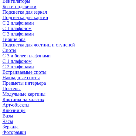
Вентиляторы
Бра и подсветки
Подсветка для зеркал
Подсветка для картин
С 2 плафонами
С 1 плафоном
С 3 плафонами
Гибкие бра
Подсветка для лестниц и ступеней
Споты
С 3 и более плафонами
С 1 плафоном
С 2 плафонами
Встраиваемые споты
Накладные споты
Предметы интерьера
Постеры
Модульные картины
Картины на холстах
Арт-объекты
Ключницы
Вазы
Часы
Зеркала
Фоторамки