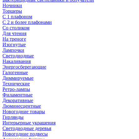
Ночники
Торшеры
С 1 плафоном
С 2 и более плафонами
Со столиком
Для чтения
На треноге
Изогнутые
Лампочки
Светодиодные
Накаливания
Энергосберегающие
Галогенные
Диммируемые
Технические
Ретро-лампы
Филаментные
Декоративные
Люминесцентные
Новогодние товары
Гирлянды
Интерьерные украшения
Светодиодные деревья
Новогодние подвесы