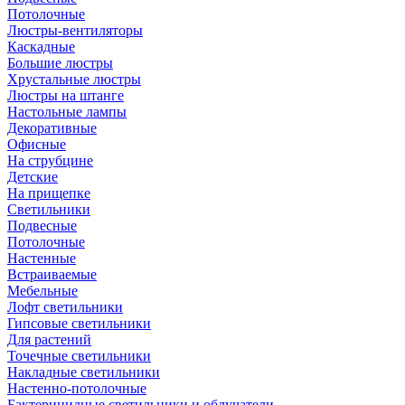
Потолочные
Люстры-вентиляторы
Каскадные
Большие люстры
Хрустальные люстры
Люстры на штанге
Настольные лампы
Декоративные
Офисные
На струбцине
Детские
На прищепке
Светильники
Подвесные
Потолочные
Настенные
Встраиваемые
Мебельные
Лофт светильники
Гипсовые светильники
Для растений
Точечные светильники
Накладные светильники
Настенно-потолочные
Бактерицидные светильники и облучатели