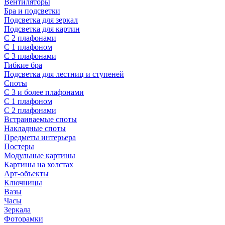
Вентиляторы
Бра и подсветки
Подсветка для зеркал
Подсветка для картин
С 2 плафонами
С 1 плафоном
С 3 плафонами
Гибкие бра
Подсветка для лестниц и ступеней
Споты
С 3 и более плафонами
С 1 плафоном
С 2 плафонами
Встраиваемые споты
Накладные споты
Предметы интерьера
Постеры
Модульные картины
Картины на холстах
Арт-объекты
Ключницы
Вазы
Часы
Зеркала
Фоторамки