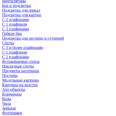
Вентиляторы
Бра и подсветки
Подсветка для зеркал
Подсветка для картин
С 2 плафонами
С 1 плафоном
С 3 плафонами
Гибкие бра
Подсветка для лестниц и ступеней
Споты
С 3 и более плафонами
С 1 плафоном
С 2 плафонами
Встраиваемые споты
Накладные споты
Предметы интерьера
Постеры
Модульные картины
Картины на холстах
Арт-объекты
Ключницы
Вазы
Часы
Зеркала
Фоторамки