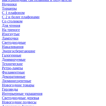
Ночники
Торшеры
С 1 плафоном
С 2 и более плафонами
Со столиком
Для чтения
На треноге
Изогнутые
Лампочки
Светодиодные
Накаливания
Энергосберегающие
Галогенные
Диммируемые
Технические
Ретро-лампы
Филаментные
Декоративные
Люминесцентные
Новогодние товары
Гирлянды
Интерьерные украшения
Светодиодные деревья
Новогодние подвесы