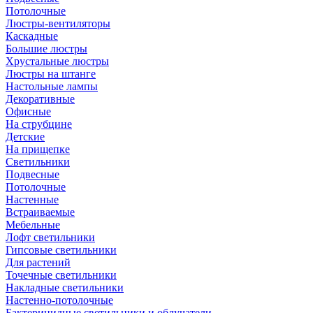
Потолочные
Люстры-вентиляторы
Каскадные
Большие люстры
Хрустальные люстры
Люстры на штанге
Настольные лампы
Декоративные
Офисные
На струбцине
Детские
На прищепке
Светильники
Подвесные
Потолочные
Настенные
Встраиваемые
Мебельные
Лофт светильники
Гипсовые светильники
Для растений
Точечные светильники
Накладные светильники
Настенно-потолочные
Бактерицидные светильники и облучатели