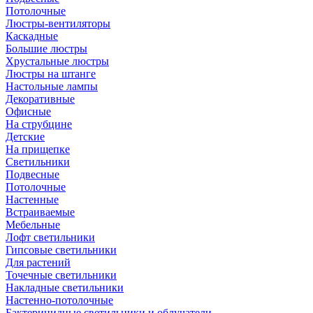
Потолочные
Люстры-вентиляторы
Каскадные
Большие люстры
Хрустальные люстры
Люстры на штанге
Настольные лампы
Декоративные
Офисные
На струбцине
Детские
На прищепке
Светильники
Подвесные
Потолочные
Настенные
Встраиваемые
Мебельные
Лофт светильники
Гипсовые светильники
Для растений
Точечные светильники
Накладные светильники
Настенно-потолочные
Бактерицидные светильники и облучатели