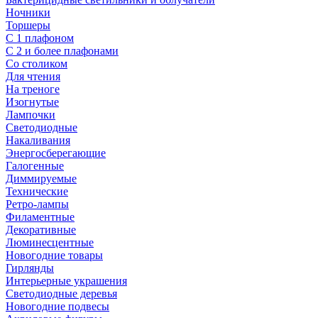
Ночники
Торшеры
С 1 плафоном
С 2 и более плафонами
Со столиком
Для чтения
На треноге
Изогнутые
Лампочки
Светодиодные
Накаливания
Энергосберегающие
Галогенные
Диммируемые
Технические
Ретро-лампы
Филаментные
Декоративные
Люминесцентные
Новогодние товары
Гирлянды
Интерьерные украшения
Светодиодные деревья
Новогодние подвесы