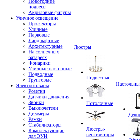
Новогодние
подвесы
Акриловые фигуры
Уличное освещение
Прожекторы
Уличные
Парковые
Ландшафтные
Архитектурные
Люстры
На солнечных
батареях
Фонарики
Уличные настенные
Подводные
Подвесные
Грунтовые
Настольны
Электротовары
Розетки
Датчики движения
Звонки
Потолочные
Выключатели
Диммеры
Деко
Рамки
Стабилизаторы
Люстры-
Комплектующие
вентиляторы
для ЭУИ