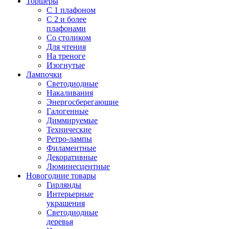
Торшеры
С 1 плафоном
С 2 и более
плафонами
Со столиком
Для чтения
На треноге
Изогнутые
Лампочки
Светодиодные
Накаливания
Энергосберегающие
Галогенные
Диммируемые
Технические
Ретро-лампы
Филаментные
Декоративные
Люминесцентные
Новогодние товары
Гирлянды
Интерьерные
украшения
Светодиодные
деревья