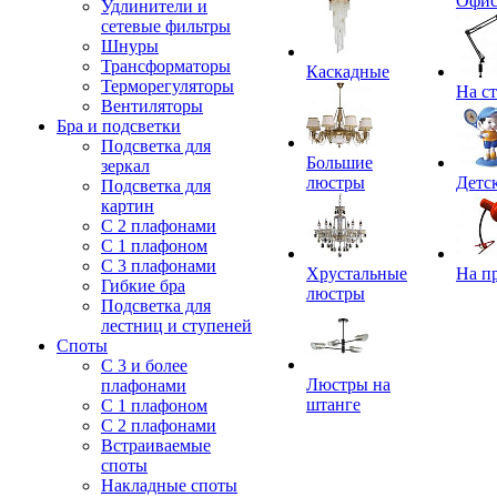
Офи
Удлинители и
сетевые фильтры
Шнуры
Трансформаторы
Каскадные
Терморегуляторы
На с
Вентиляторы
Бра и подсветки
Подсветка для
Большие
зеркал
люстры
Детс
Подсветка для
картин
С 2 плафонами
С 1 плафоном
С 3 плафонами
Хрустальные
На п
Гибкие бра
люстры
Подсветка для
лестниц и ступеней
Споты
С 3 и более
Люстры на
плафонами
штанге
С 1 плафоном
С 2 плафонами
Встраиваемые
споты
Накладные споты