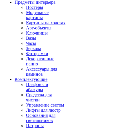
Предметы интерьера
Постеры
Модульные
картины
Картины на холстах
Арт-объекты
Ключницы
Вазы
Часы
Зеркала
Фоторамки
Декоративные
панно
Аксессуары для
каминов
Комплектующие
Плафоны и
абажуры
Средства для
чистки
Управление светом
Лифты для люстр
Основания для
светильников
Патроны