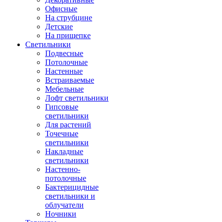
Офисные
На струбцине
Детские
На прищепке
Светильники
Подвесные
Потолочные
Настенные
Встраиваемые
Мебельные
Лофт светильники
Гипсовые
светильники
Для растений
Точечные
светильники
Накладные
светильники
Настенно-
потолочные
Бактерицидные
светильники и
облучатели
Ночники