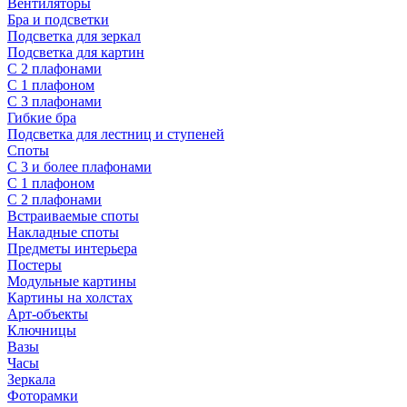
Вентиляторы
Бра и подсветки
Подсветка для зеркал
Подсветка для картин
С 2 плафонами
С 1 плафоном
С 3 плафонами
Гибкие бра
Подсветка для лестниц и ступеней
Споты
С 3 и более плафонами
С 1 плафоном
С 2 плафонами
Встраиваемые споты
Накладные споты
Предметы интерьера
Постеры
Модульные картины
Картины на холстах
Арт-объекты
Ключницы
Вазы
Часы
Зеркала
Фоторамки