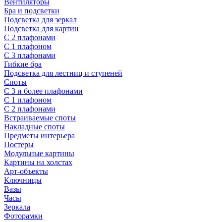
Вентиляторы
Бра и подсветки
Подсветка для зеркал
Подсветка для картин
С 2 плафонами
С 1 плафоном
С 3 плафонами
Гибкие бра
Подсветка для лестниц и ступеней
Споты
С 3 и более плафонами
С 1 плафоном
С 2 плафонами
Встраиваемые споты
Накладные споты
Предметы интерьера
Постеры
Модульные картины
Картины на холстах
Арт-объекты
Ключницы
Вазы
Часы
Зеркала
Фоторамки