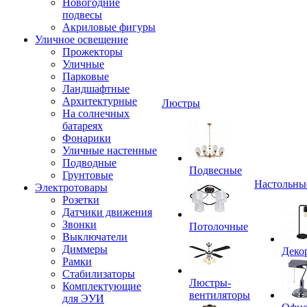
Новогодние
подвесы
Акриловые фигуры
Уличное освещение
Прожекторы
Уличные
Парковые
Ландшафтные
Архитектурные
Люстры
На солнечных
батареях
Фонарики
Уличные настенные
Подводные
Подвесные
Грунтовые
Настольны
Электротовары
Розетки
Датчики движения
Звонки
Потолочные
Выключатели
Диммеры
Деко
Рамки
Стабилизаторы
Люстры-
Комплектующие
вентиляторы
для ЭУИ