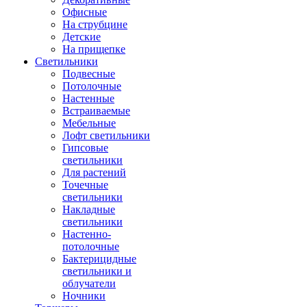
Офисные
На струбцине
Детские
На прищепке
Светильники
Подвесные
Потолочные
Настенные
Встраиваемые
Мебельные
Лофт светильники
Гипсовые
светильники
Для растений
Точечные
светильники
Накладные
светильники
Настенно-
потолочные
Бактерицидные
светильники и
облучатели
Ночники