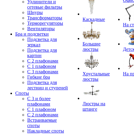
Офи
Удлинители и
сетевые фильтры
Шнуры
Трансформаторы
Каскадные
Терморегуляторы
На с
Вентиляторы
Бра и подсветки
Подсветка для
Большие
зеркал
люстры
Детс
Подсветка для
картин
С 2 плафонами
С 1 плафоном
С 3 плафонами
Хрустальные
На п
Гибкие бра
люстры
Подсветка для
лестниц и ступеней
Споты
С 3 и более
Люстры на
плафонами
штанге
С 1 плафоном
С 2 плафонами
Встраиваемые
споты
Накладные споты