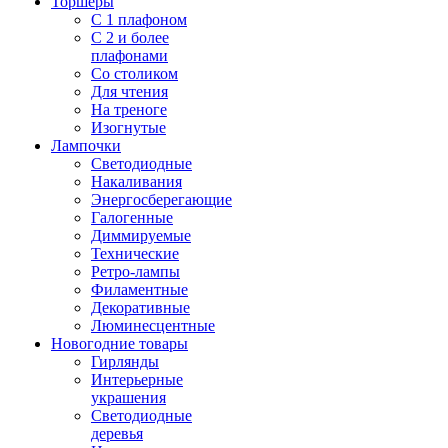
Торшеры
С 1 плафоном
С 2 и более
плафонами
Со столиком
Для чтения
На треноге
Изогнутые
Лампочки
Светодиодные
Накаливания
Энергосберегающие
Галогенные
Диммируемые
Технические
Ретро-лампы
Филаментные
Декоративные
Люминесцентные
Новогодние товары
Гирлянды
Интерьерные
украшения
Светодиодные
деревья