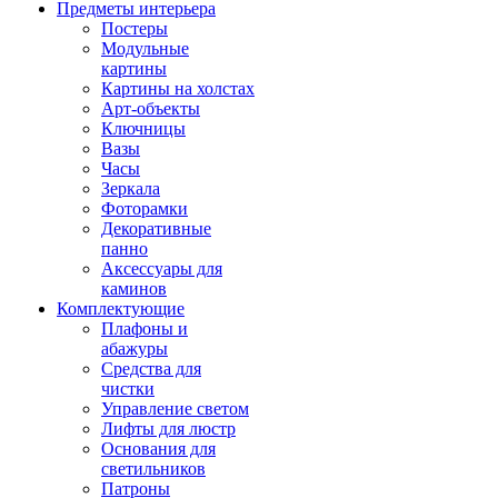
Предметы интерьера
Постеры
Модульные
картины
Картины на холстах
Арт-объекты
Ключницы
Вазы
Часы
Зеркала
Фоторамки
Декоративные
панно
Аксессуары для
каминов
Комплектующие
Плафоны и
абажуры
Средства для
чистки
Управление светом
Лифты для люстр
Основания для
светильников
Патроны