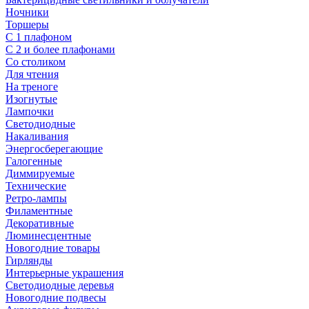
Ночники
Торшеры
С 1 плафоном
С 2 и более плафонами
Со столиком
Для чтения
На треноге
Изогнутые
Лампочки
Светодиодные
Накаливания
Энергосберегающие
Галогенные
Диммируемые
Технические
Ретро-лампы
Филаментные
Декоративные
Люминесцентные
Новогодние товары
Гирлянды
Интерьерные украшения
Светодиодные деревья
Новогодние подвесы