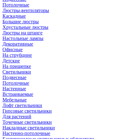
Потолочные
Люстры-вентиляторы
Каскадные
Большие люстры
Хрустальные люстры
Люстры на штанге
Настольные лампы
Декоративные
Офисные
На струбцине
Детские
На прищепке
Светильники
Подвесные
Потолочные
Настенные
Встраиваемые
Мебельные
Лофт светильники
Гипсовые светильники
Для растений
Точечные светильники
Накладные светильники
Настенно-потолочные
Бактерицидные светильники и облучатели