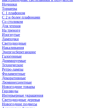
Ночники
Торшеры
С 1 плафоном
С 2 и более плафонами
Со столиком
Для чтения
На треноге
Изогнутые
Лампочки
Светодиодные
Накаливания
Энергосберегающие
Галогенные
Диммируемые
Технические
Ретро-лампы
Филаментные
Декоративные
Люминесцентные
Новогодние товары
Гирлянды
Интерьерные украшения
Светодиодные деревья
Новогодние подвесы