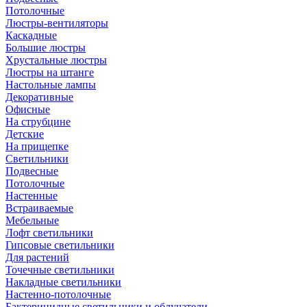
Потолочные
Люстры-вентиляторы
Каскадные
Большие люстры
Хрустальные люстры
Люстры на штанге
Настольные лампы
Декоративные
Офисные
На струбцине
Детские
На прищепке
Светильники
Подвесные
Потолочные
Настенные
Встраиваемые
Мебельные
Лофт светильники
Гипсовые светильники
Для растений
Точечные светильники
Накладные светильники
Настенно-потолочные
Бактерицидные светильники и облучатели