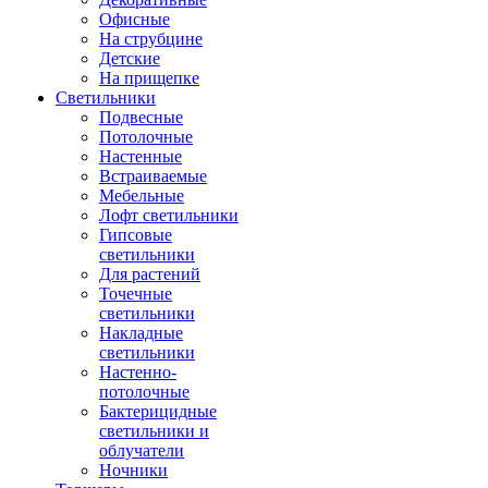
Офисные
На струбцине
Детские
На прищепке
Светильники
Подвесные
Потолочные
Настенные
Встраиваемые
Мебельные
Лофт светильники
Гипсовые
светильники
Для растений
Точечные
светильники
Накладные
светильники
Настенно-
потолочные
Бактерицидные
светильники и
облучатели
Ночники