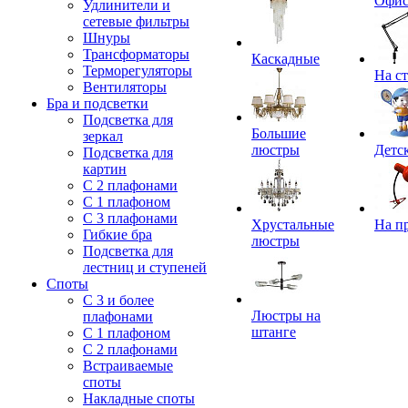
Офи
Удлинители и
сетевые фильтры
Шнуры
Трансформаторы
Каскадные
Терморегуляторы
На с
Вентиляторы
Бра и подсветки
Подсветка для
Большие
зеркал
люстры
Детс
Подсветка для
картин
С 2 плафонами
С 1 плафоном
С 3 плафонами
Хрустальные
На п
Гибкие бра
люстры
Подсветка для
лестниц и ступеней
Споты
С 3 и более
Люстры на
плафонами
штанге
С 1 плафоном
С 2 плафонами
Встраиваемые
споты
Накладные споты