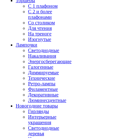
Торшеры
С 1 плафоном
С 2 и более
плафонами
Со столиком
Для чтения
На треноге
Изогнутые
Лампочки
Светодиодные
Накаливания
Энергосберегающие
Галогенные
Диммируемые
Технические
Ретро-лампы
Филаментные
Декоративные
Люминесцентные
Новогодние товары
Гирлянды
Интерьерные
украшения
Светодиодные
деревья