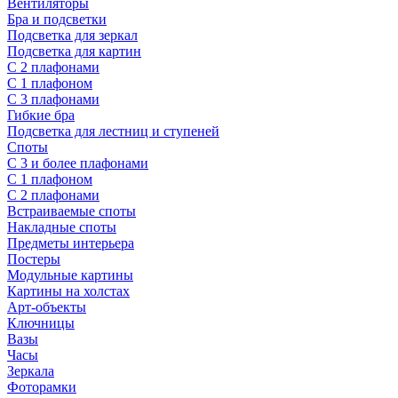
Вентиляторы
Бра и подсветки
Подсветка для зеркал
Подсветка для картин
С 2 плафонами
С 1 плафоном
С 3 плафонами
Гибкие бра
Подсветка для лестниц и ступеней
Споты
С 3 и более плафонами
С 1 плафоном
С 2 плафонами
Встраиваемые споты
Накладные споты
Предметы интерьера
Постеры
Модульные картины
Картины на холстах
Арт-объекты
Ключницы
Вазы
Часы
Зеркала
Фоторамки