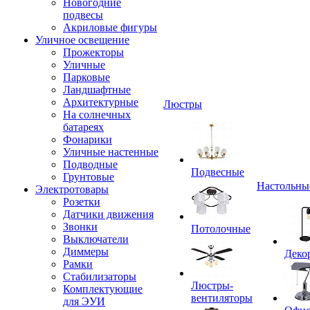
Новогодние
подвесы
Акриловые фигуры
Уличное освещение
Прожекторы
Уличные
Парковые
Ландшафтные
Архитектурные
Люстры
На солнечных
батареях
Фонарики
Уличные настенные
Подводные
Подвесные
Грунтовые
Настольны
Электротовары
Розетки
Датчики движения
Звонки
Потолочные
Выключатели
Диммеры
Деко
Рамки
Стабилизаторы
Люстры-
Комплектующие
вентиляторы
для ЭУИ