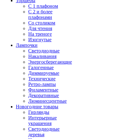
Торшеры
С 1 плафоном
С 2 и более
плафонами
Со столиком
Для чтения
На треноге
Изогнутые
Лампочки
Светодиодные
Накаливания
Энергосберегающие
Галогенные
Диммируемые
Технические
Ретро-лампы
Филаментные
Декоративные
Люминесцентные
Новогодние товары
Гирлянды
Интерьерные
украшения
Светодиодные
деревья