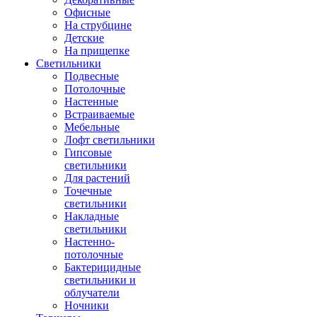
Офисные
На струбцине
Детские
На прищепке
Светильники
Подвесные
Потолочные
Настенные
Встраиваемые
Мебельные
Лофт светильники
Гипсовые
светильники
Для растений
Точечные
светильники
Накладные
светильники
Настенно-
потолочные
Бактерицидные
светильники и
облучатели
Ночники