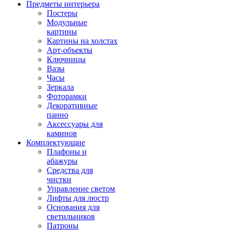
Предметы интерьера
Постеры
Модульные
картины
Картины на холстах
Арт-объекты
Ключницы
Вазы
Часы
Зеркала
Фоторамки
Декоративные
панно
Аксессуары для
каминов
Комплектующие
Плафоны и
абажуры
Средства для
чистки
Управление светом
Лифты для люстр
Основания для
светильников
Патроны