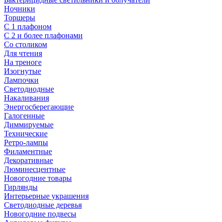
Ночники
Торшеры
С 1 плафоном
С 2 и более плафонами
Со столиком
Для чтения
На треноге
Изогнутые
Лампочки
Светодиодные
Накаливания
Энергосберегающие
Галогенные
Диммируемые
Технические
Ретро-лампы
Филаментные
Декоративные
Люминесцентные
Новогодние товары
Гирлянды
Интерьерные украшения
Светодиодные деревья
Новогодние подвесы