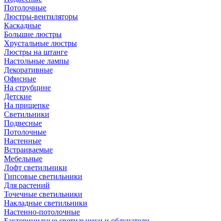
Потолочные
Люстры-вентиляторы
Каскадные
Большие люстры
Хрустальные люстры
Люстры на штанге
Настольные лампы
Декоративные
Офисные
На струбцине
Детские
На прищепке
Светильники
Подвесные
Потолочные
Настенные
Встраиваемые
Мебельные
Лофт светильники
Гипсовые светильники
Для растений
Точечные светильники
Накладные светильники
Настенно-потолочные
Бактерицидные светильники и облучатели