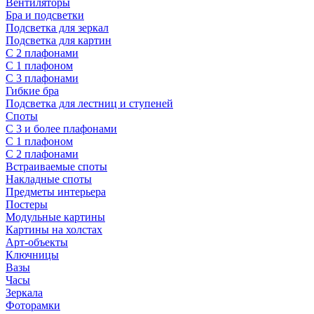
Вентиляторы
Бра и подсветки
Подсветка для зеркал
Подсветка для картин
С 2 плафонами
С 1 плафоном
С 3 плафонами
Гибкие бра
Подсветка для лестниц и ступеней
Споты
С 3 и более плафонами
С 1 плафоном
С 2 плафонами
Встраиваемые споты
Накладные споты
Предметы интерьера
Постеры
Модульные картины
Картины на холстах
Арт-объекты
Ключницы
Вазы
Часы
Зеркала
Фоторамки