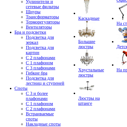
Офи
Удлинители и
сетевые фильтры
Шнуры
Трансформаторы
Каскадные
Терморегуляторы
На с
Вентиляторы
Бра и подсветки
Подсветка для
Большие
зеркал
люстры
Детс
Подсветка для
картин
С 2 плафонами
С 1 плафоном
С 3 плафонами
Хрустальные
На п
Гибкие бра
люстры
Подсветка для
лестниц и ступеней
Споты
С 3 и более
Люстры на
плафонами
штанге
С 1 плафоном
С 2 плафонами
Встраиваемые
споты
Накладные споты