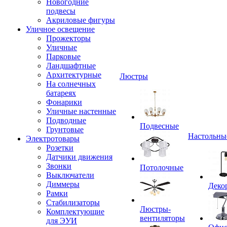
Новогодние
подвесы
Акриловые фигуры
Уличное освещение
Прожекторы
Уличные
Парковые
Ландшафтные
Архитектурные
Люстры
На солнечных
батареях
Фонарики
Уличные настенные
Подводные
Подвесные
Грунтовые
Настольны
Электротовары
Розетки
Датчики движения
Звонки
Потолочные
Выключатели
Диммеры
Деко
Рамки
Стабилизаторы
Люстры-
Комплектующие
вентиляторы
для ЭУИ